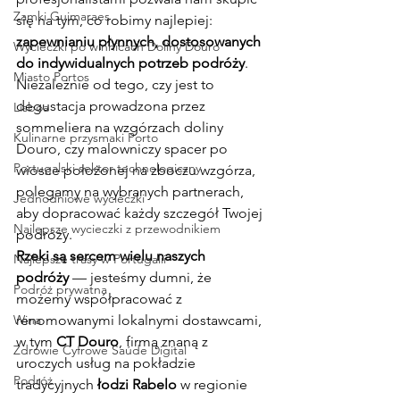
Zamki Guimaraes
się na tym, co robimy najlepiej: 
zapewnianiu płynnych, dostosowanych 
Wycieczki po winnicach Doliny Douro
do indywidualnych potrzeb podróży
. 
Miasto Portos
Niezależnie od tego, czy jest to 
degustacja prowadzona przez 
Lisboa
sommeliera na wzgórzach doliny 
Kulinarne przysmaki Porto
Douro, czy malowniczy spacer po 
Portugalski sektor technologiczny
wiosce położonej na zboczu wzgórza, 
polegamy na wybranych partnerach, 
Jednodniowe wycieczki
aby dopracować każdy szczegół Twojej 
Najlepsze wycieczki z przewodnikiem
podróży.
Rzeki są sercem wielu naszych 
Najlepsze trasy w Portugalii
podróży
 — jesteśmy dumni, że 
Podróż prywatna
możemy współpracować z 
Wina
renomowanymi lokalnymi dostawcami, 
w tym 
CT Douro
, firmą znaną z 
Zdrowie Cyfrowe Saúde Digital
uroczych usług na pokładzie 
Podróż
tradycyjnych 
łodzi Rabelo
 w regionie 