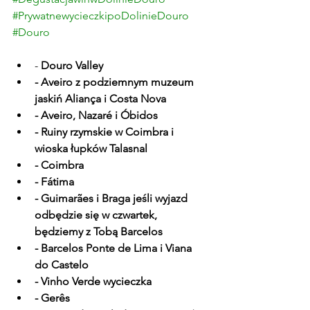
#PrywatnewycieczkipoDolinieDouro
#Douro
- 
Douro Valley
- 
Aveiro z podziemnym muzeum 
jaskiń Aliança i Costa Nova
- 
Aveiro, Nazaré i Óbidos
- 
Ruiny rzymskie w Coimbra i 
wioska łupków Talasnal
- Coimbra
- Fátima
- 
Guimarães i Braga jeśli wyjazd 
odbędzie się w czwartek, 
będziemy z Tobą Barcelos
- Barcelos Ponte de Lima i Viana 
do Castelo
- Vinho Verde 
wycieczka
- Gerês