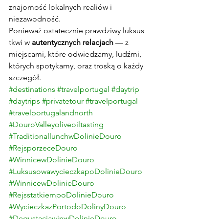
znajomość lokalnych realiów i 
niezawodność.
Ponieważ ostatecznie prawdziwy luksus 
tkwi w 
autentycznych relacjach
 — z 
miejscami, które odwiedzamy, ludźmi, 
których spotykamy, oraz troską o każdy 
szczegół.
#destinations
#travelportugal
#daytrip
#daytrips
#privatetour
#travelportugal
#travelportugalandnorth
#DouroValleyoliveoiltasting
#TraditionallunchwDolinieDouro
#RejsporzeceDouro
#WinnicewDolinieDouro
#LuksusowawycieczkapoDolinieDouro
#WinnicewDolinieDouro
#RejsstatkiempoDolinieDouro
#WycieczkazPortodoDolinyDouro
#DegustacjawinwDolinieDouro