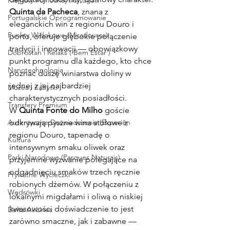
Klejnoty Północnej Portugalii
Quinta da Pacheca
, znana z 
Portugalskie Oprogramowanie
eleganckich win z regionu Douro i 
Punkty Widokowe (Miradouros)
porto, oferuje głębokie połączenie 
tradycji i innowacji — obowiązkowy 
Dobrostan i Relaks ( Bem Estar )
punkt programu dla każdego, kto chce 
Nanotechnologia
poznać duszę winiarstwa doliny w 
jednej z jej najbardziej 
Muzea i Zabytki
charakterystycznych posiadłości.
Transfery Premium
W 
Quinta Fonte do Milho
 goście 
Autentyczne Doświadczenia (Experiên
odkrywają pyszne wina stołowe z 
regionu Douro, tapenadę o 
Kultura
intensywnym smaku oliwek oraz 
Parki Narodowe (Parques Naturais)
przyjemne wyzwanie polegające na 
odgadnięciu smaków trzech ręcznie 
Prywatne Wycieczki
robionych dżemów. W połączeniu z 
Wędrówki
lokalnymi migdałami i oliwą o niskiej 
kwasowości doświadczenie to jest 
Delta AirLines
zarówno smaczne, jak i zabawne — 