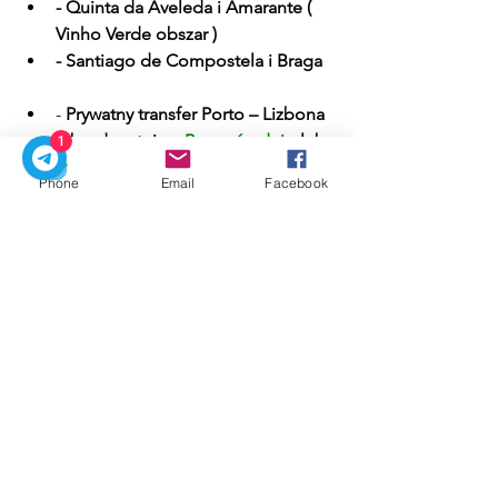
- Quinta da Aveleda i Amarante ( 
Vinho Verde 
obszar
 )
- Santiago de Compostela i Braga
- 
Prywatny transfer Porto – Lizbona 
lub odwrotnie
 – 
Bezpośrednio
 lub 
1
z 
przystankami po drodze
Phone
Email
Facebook
- 
Prywatny transfer Porto – Algarve 
lub odwrotnie
 – 
Bezpośrednio
 lub 
z 
przystankami po drodze