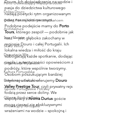
Douro. Ich doświadczenie na wodzie i 
Porto Odwiedzający Międzynarodowi
pasja do dziedzictwa kulturowego 
Dolina Douro
nadają poetycki rytm organizowanym 
przez nas rejsom rzecznym.
Odkryj Porto z lokalnym mieszkańcem
Podobne podejście mamy do 
Porto 
Architektura
Tours
, którego zespół — podobnie jak 
Spa i Masaże
nasz — jest głęboko zakochany w 
regionie Douro i całej Portugalii. Ich 
Skarb Winny
lokalna wiedza i miłość do kraju 
Degustacja Win
wzbogacają każde spotkanie, dodając 
ciepła i autentyczności opowieściom z 
Organizacja Wycieczek
podróży, które wspólnie tworzymy.
Kultura Portugalska
Osobom poszukującym bardziej 
Dziedzictwo Kulturowe
intymnej ucieczki oferujemy 
Douro 
Valley Prestige Tour
, czyli prywatny rejs 
Typowe Portugalskie Potrawy
łodzią przez serce doliny. We 
Główne Atrakcje Porto
współpracy z 
Anima Durius
 goście 
mogą cieszyć się ekskluzywnymi 
Innowacyjny Portugalia
wrażeniami na wodzie – spokojną i 