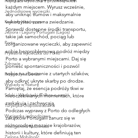
Najlepsza wycieczka z przewodnikiem
każdym miejscem. Wyrusz wcześnie, 
Jednodniowe wycieczki
aby uniknąć tłumów i maksymalnie 
Kościoły Historyczne
wykorzystać czas na zwiedzanie. 
Sprawdź dostępne środki transportu, 
Jeziora i Laguny Portugalii (Lagos)
takie jak samochód, pociąg lub 
Porto
zorganizowane wycieczki, aby zapewnić 
sobie bezproblemową podróż między 
Prywatna wycieczka do Porto
Porto a wybranymi miejscami. Daj się 
Zdrowie
ponieść spontaniczności i pozwól 
sobie na zboczenie z utartych szlaków, 
Przygody w Gerês
aby odkryć ukryte skarby po drodze. 
Wypady w Naturę
Pamiętaj, że esencja podróży tkwi w 
Szlaki i Wędrówki (Trilhos e cam)
nieoczekiwanych momentach, które 
zaskakują i zachwycają.
Turystyka Odpowiedzialna
Podczas wyprawy z Porto do odległych 
Wycieczka jednodniowa
zakątków Portugalii zanurz się w 
różnorodnej mozaice krajobrazów, 
Inteligentna Mobilność
historii i kultury, które definiują ten 
Zielona Mobilność