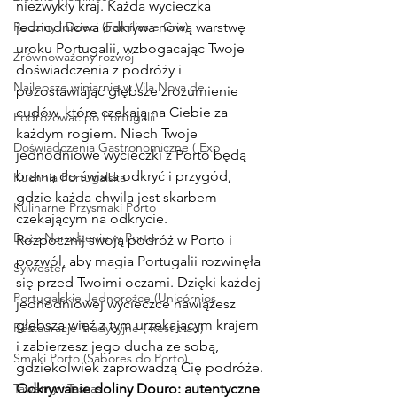
niezwykły kraj. Każda wycieczka 
Rodziny i Dzieci (Famílias e Cria)
jednodniowa odkrywa nową warstwę 
uroku Portugalii, wzbogacając Twoje 
Zrównoważony rozwój
doświadczenia z podróży i 
Najlepsze winiarnie w Vila Nova de
pozostawiając głębsze zrozumienie 
cudów, które czekają na Ciebie za 
Podróżować po Portugalii
każdym rogiem. Niech Twoje 
Doświadczenia Gastronomiczne ( Exp
jednodniowe wycieczki z Porto będą 
bramą do świata odkryć i przygód, 
Kuchnia Portugalska
gdzie każda chwila jest skarbem 
Kulinarne Przysmaki Porto
czekającym na odkrycie.
Boże Narodzenie w Porto
Rozpocznij swoją podróż w Porto i 
pozwól, aby magia Portugalii rozwinęła 
Sylwester
się przed Twoimi oczami. Dzięki każdej 
Portugalskie Jednorożce (Unicórnios
jednodniowej wycieczce nawiążesz 
głębszą więź z tym urzekającym krajem 
Restauracje Tradycyjne ( Rest trad)
i zabierzesz jego ducha ze sobą, 
Smaki Porto (Sabores do Porto)
gdziekolwiek zaprowadzą Cię podróże.
Tawerny i Tascas
Odkrywanie doliny Douro: autentyczne 