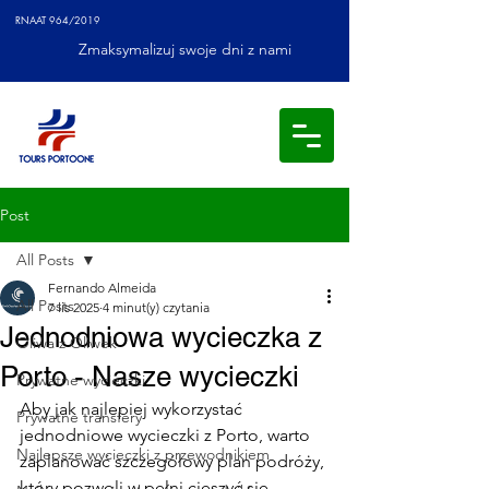
RNAAT 964/2019
Zmaksymalizuj swoje dni z nami
Post
All Posts
Fernando Almeida
All Posts
7 lis 2025
4 minut(y) czytania
Jednodniowa wycieczka z
Oliwa z Oliwek
Porto - Nasze wycieczki
Prywatne wycieczki
Aby jak najlepiej wykorzystać 
Prywatne transfery
jednodniowe wycieczki z Porto, warto 
Najlepsze wycieczki z przewodnikiem
zaplanować szczegółowy plan podróży, 
który pozwoli w pełni cieszyć się 