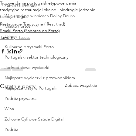
Typowe dania portugalskie
typowe dania
Zamki Guimaraes
tradycyjne restauracje
Lokalne i niedrogie jedzenie
Wycieczki po winnicach Doliny Douro
takie jak tagoa
Restauracje Tradycyjne ( Rest trad)
Miasto Portos
Smaki Porto (Sabores do Porto)
Lisboa
Tawerny i Tascas
Kulinarne przysmaki Porto
Portugalski sektor technologiczny
Jednodniowe wycieczki
Najlepsze wycieczki z przewodnikiem
Zobacz wszystkie
Ostatnie posty
Najlepsze trasy w Portugalii
Podróż prywatna
Wina
Zdrowie Cyfrowe Saúde Digital
Podróż