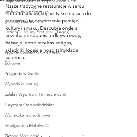
Najlepsza wycieczka z przewodnikiem
Nasze tradycyjne restauracje w sercu 
Jednodniowe wycieczki
Porto to coś więcej niż tylko miejsca do 
jedzenia – to przestrzenie pamięci, 
Kościoły Historyczne
kultury i smaku. Descubra onde a 
Jeziora i Laguny Portugalii (Lagos)
cozinha portuguesa odkrywa swoją 
Porto
esencję, entre receitas antigas, 
składniki locais e hospitalityidade 
Prywatna wycieczka do Porto
calorosa.
Zdrowie
Przygody w Gerês
Wypady w Naturę
Szlaki i Wędrówki (Trilhos e cam)
Turystyka Odpowiedzialna
Wycieczka jednodniowa
Inteligentna Mobilność
Zielona Mobilność