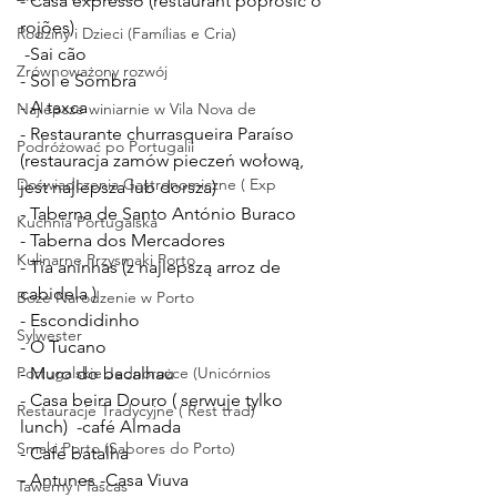
- Casa expresso (restaurant poprosić o 
rojões)
Rodziny i Dzieci (Famílias e Cria)
 -Sai cão 
Zrównoważony rozwój
- Sol e Sombra
- A taxca
Najlepsze winiarnie w Vila Nova de
- Restaurante churrasqueira Paraíso 
Podróżować po Portugalii
(restauracja zamów pieczeń wołową, 
Doświadczenia Gastronomiczne ( Exp
jest najlepsza lub dorsza)
- Taberna de Santo António Buraco 
Kuchnia Portugalska
- Taberna dos Mercadores 
Kulinarne Przysmaki Porto
- Tia aninhas (z najlepszą arroz de 
cabidela )
Boże Narodzenie w Porto
- Escondidinho
Sylwester
- O Tucano
Portugalskie Jednorożce (Unicórnios
- Muro do bacalhau
- Casa beira Douro ( serwuje tylko 
Restauracje Tradycyjne ( Rest trad)
lunch)  -café Almada
Smaki Porto (Sabores do Porto)
- Café batalha
- Antunes -Casa Viuva 
Tawerny i Tascas