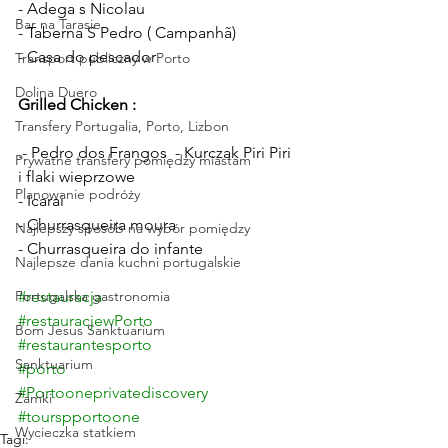
- Adega s Nicolau
Bar na Tarasie
- Taberna S Pedro ( Campanhã)
- Casa do pescador 
Transport publiczny w Porto
Dolina Duero
Grilled Chicken : 
Transfery Portugalia, Porto, Lizbon
.- Pedro dos Frangos  - Kurczak Piri Piri 
Prywatne transfery pomiędzy miastam
i flaki wieprzowe
Planowanie podróży
- Icaraí 
- Churrasqueira moura
Najlepszy sposób na wybór pomiędzy
- Churrasqueira do infante
Najlepsze dania kuchni portugalskie
Portugalska gastronomia
#restauracja
#restauracjewPorto
Bom Jesus Sanktuarium
#restaurantesporto
Sanktuarium
#porto
#Portooneprivatediscovery
Zamki
#tourspportoone
Wycieczka statkiem
Tagi: