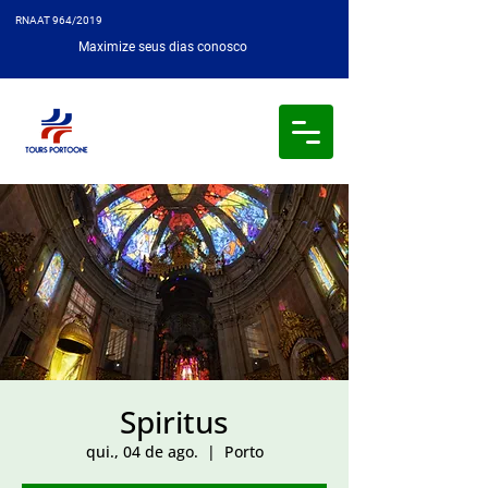
RNAAT 964/2019
Maximize seus dias conosco
Spiritus
qui., 04 de ago.
  |  
Porto