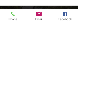
Phone
Email
Facebook
É o momento perfeito para explorar Portugal
com os nossos tours privados
Entre em contato:
Links rápidos
Início
Nossos Tours
Transfers Cidade
Encantos no Porto
Contactos