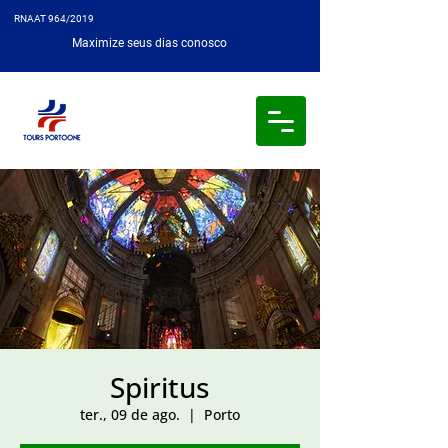
RNAAT 964/2019
Maximize seus dias conosco
Spiritus
ter., 09 de ago.
  |  
Porto