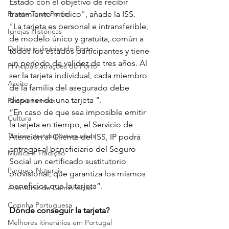
Estado con el objetivo de recibir 
Private Tours Porto
tratamiento médico", añade la ISS.
"La tarjeta es personal e intransferible, 
Igrejas Históricas
de modelo único y gratuita, común a 
Delícias culinárias do Porto
todos los estados participantes y tiene 
un período de validez de tres años. Al 
Principais atrações do Porto
ser la tarjeta individual, cada miembro 
Azeite
de la familia del asegurado debe 
disponer de una tarjeta ".
Fontes termais
“En caso de que sea imposible emitir 
Cultura
la tarjeta en tiempo, el Servicio de 
Típicos pratos portugueses
Atención al Cliente del ISS, IP podrá 
entregar al beneficiario del Seguro 
Música e Tradição
Social un certificado sustitutorio 
Parques Naturais
provisional, que garantiza los mismos 
beneficios que la tarjeta”.
Aventuras de Caminhadas
Cozinha Portuguesa
Dónde conseguir la tarjeta?
Melhores itinerários em Portugal