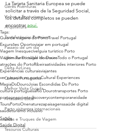
La Tarjeta Sanitaria Europea se puede 
Gerês Aventuras
solicitar a través de la Seguridad Social, 
Vinhos e Enoturismo
los detalles completos se pueden 
encontrar 
aquí.
Arquitetura
Tags:
Transferências Premium
Guia de viagens do Porto
Travel Portugal
Excursões Oporto
viajar em portugal
Passeio de um dia
Viagem Inesquecível
guia turístico Porto
Viagem Turística
Ultimate Portugal Itineraries
Vale do Douro
Todo o Portugal
atrações do Porto
Ribeira
atividades interiores Porto
Delta AirLines
Experiências culturais
viajantes
ver passeios no porto
Cultural Experiences
Cultura Portuguesa
MagiaDoDouro
Joias Escondidas Do Porto
Melhor Visita Guiada
cultura portuguesa
Rio Douro
transportes Porto
portooneprivatediscovery
contemporaneidade
Artesanto Local
ToursPortoOne
natureza
paisagens
saúde digital
Porto visitantes internacionais
saúde
turismo inclusivo
Saúde
Dicas e Truques de Viagem
Saúde Digital
Tesouros Culturais