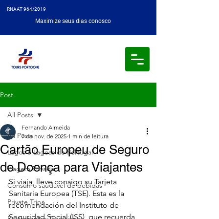
RNAAT 964/2019
Maximize seus dias conosco
Post
All Posts
Fernando Almeida
All Posts
7 de nov. de 2025
1 min de leitura
Cartão Europeu de Seguro
Lagos e Lagoas de Portugal
de Doença para Viajantes
Viagem Privada
Si viaja, lleve consigo su Tarjeta 
Consumo saudável de bebidas
Sanitaria Europea (TSE). Esta es la 
Private Trips
recomendación del Instituto de 
Seguridad Social (ISS), que recuerda 
Restaurantes Tradicionais