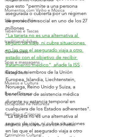
que esto "permite a una persona 
Momentos com Vinho e Música
asegurada o cubierta por un régimen 
Sabores do Porto
de protección social en uno de los 27 
millones 
Tabernas e Tascas
"La tarjeta no es una alternativa al 
traditional dishes
seguro de viaje, ni cubre situaciones 
en las que el asegurado viaja a otro 
Caminhadas
estado con el objetivo de recibir 
Spas e massagens
tratamiento médico", añade la ISS
.
Estados miembros de la Unión 
Hiking Trails
Europea, Islandia, Liechtenstein, 
Museus e Cultura
Noruega, Reino Unido y Suiza, a 
Bar no Terraço
beneficiarse de asistencia médica 
durante su estancia temporal en 
Escapadas na Natureza
cualquiera de los Estados adherentes".
Famílias e Crianças
"La tarjeta no es una alternativa al 
seguro de viaje, ni cubre situaciones 
destinos populares para caminhadas
en las que el asegurado viaja a otro 
Património Cultural