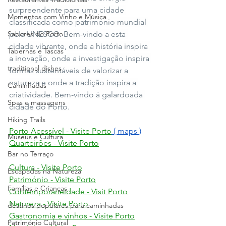
surpreendente para uma cidade 
Momentos com Vinho e Música
classificada como património mundial 
Sabores do Porto
pela UNESCO. Bem-vindo a esta 
cidade vibrante, onde a história inspira 
Tabernas e Tascas
a inovação, onde a investigação inspira 
traditional dishes
formas sustentáveis de valorizar a 
natureza e onde a tradição inspira a 
Caminhadas
criatividade. Bem-vindo à galardoada 
Spas e massagens
cidade do Porto.
Hiking Trails
Porto Acessível - Visite Porto
 ( maps )
Museus e Cultura
Quarteirões - Visite Porto
Bar no Terraço
Cultura - Visite Porto
Escapadas na Natureza
Património - Visite Porto
Famílias e Crianças
Contemporaneidade - Visit Porto
Natureza - Visite Porto
destinos populares para caminhadas
Gastronomia e vinhos - Visite Porto
Património Cultural