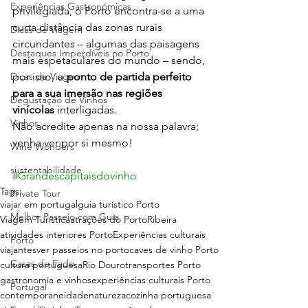
Experiências Gastronómicas
privilegiada, o Porto encontra-se a uma 
curta distância das zonas rurais 
Dicas de Viagem
circundantes – algumas das paisagens 
Destaques Imperdíveis no Porto
mais espetaculares do mundo – sendo, 
Dicas de Viagem
por isso, o 
ponto de partida perfeito 
para a sua imersão nas regiões 
Degustação de Vinhos
vinícolas
 interligadas.
Vinhos
Não acredite apenas na nossa palavra; 
venha ver por si mesmo!
Wine Wonders
sustentabilidade
#Grandescapitaisdovinho
Tags:
Private Tour
viajar em portugal
guia turístico Porto
Melhor Passeio com Guia
Viagem Turística
atrações do Porto
Ribeira
atividades interiores Porto
Experiências culturais
Porto
viajantes
ver passeios no porto
caves de vinho Porto
Casas de Fado
cultura portuguesa
Rio Douro
transportes Porto
gastronomia e vinhos
experiências culturais Porto
Portugal
contemporaneidade
natureza
cozinha portuguesa