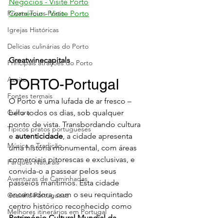
Negócios - Visite Porto
Private Tours Porto
Comércio - Visite Porto
Igrejas Históricas
Delícias culinárias do Porto
Greatwinecapitals
Principais atrações do Porto
Azeite
PORTO-Portugal
Fontes termais
O Porto é uma lufada de ar fresco – 
Cultura
belo todos os dias, sob qualquer 
ponto de vista. Transbordando cultura 
Típicos pratos portugueses
e 
autenticidade
, a cidade apresenta 
Música e Tradição
uma história monumental, com áreas 
comerciais pitorescas e exclusivas, e 
Parques Naturais
convida-o a passear pelos seus 
Aventuras de Caminhadas
passeios marítimos. Esta cidade 
encantadora, com o seu requintado 
Cozinha Portuguesa
centro histórico reconhecido como 
Melhores itinerários em Portugal
Património Cultural Mundial da 