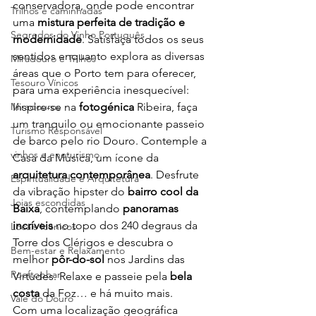
conservadora, onde pode encontrar 
Trilhos e caminhadas
uma 
mistura perfeita de tradição e 
Segredos do Vinho Português
modernidade
. Satisfaça todos os seus 
sentidos enquanto explora as diversas 
Miradouro e Trilhos
áreas que o Porto tem para oferecer, 
Tesouro Vínicos
para uma experiência inesquecível:
Miradouros
Inspire-se na 
fotogénica
 Ribeira, faça 
um tranquilo ou emocionante passeio 
Turismo Responsável
de barco pelo rio Douro. Contemple a 
vinhos e enoturismo
Casa da Música, um ícone da 
arquitetura contemporânea
. Desfrute 
Espiritualidade e Arquitetura
da vibração hipster do 
bairro cool da 
Joias escondidas
Baixa
, contemplando
 panoramas 
incríveis
 no topo dos 240 degraus da 
Locais Icónicos
Torre dos Clérigos e descubra o 
Bem-estar e Relaxamento
melhor
 pôr-do-sol
 nos Jardins das 
Rooftopbar
Virtudes. Relaxe e passeie pela 
bela 
costa
 da Foz… e há muito mais.
Vale do Douro
Com uma localização geográfica 