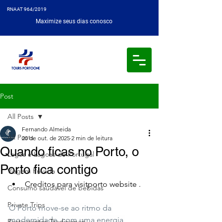
RNAAT 964/2019
Maximize seus dias conosco
Post
All Posts
Fernando Almeida
All Posts
20 de out. de 2025
2 min de leitura
Quando ficas no Porto, o
Lagos e Lagoas de Portugal
Porto fica contigo
Viagem Privada
Creditos para visitporto website .
Consumo saudável de bebidas
Private Trips
O Porto move-se ao ritmo da 
modernidade, com uma energia 
Restaurantes Tradicionais