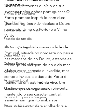
Gerês Aventuras
UNESCO
, é apenas o início da sua 
aventura pelos vinhos portugueses.O 
Vinhos e Enoturismo
Porto promete inspirá-lo com duas 
Arquitetura
grandes regiões vitivinícolas: o Douro 
(berço do vinho do Porto) e o Vinho 
Transferências Premium
Verde.
Passeio de um dia
Ultimate Portugal Itineraries
O Porto, a segunda maior cidade de 
Portugal, situada no noroeste do país e 
Delta AirLines
nas margens do rio Douro, estende-se 
Cultura Portuguesa
ao longo da margem do rio e do mar.
Muitas vezes cercada e invadida, mas 
Melhor Visita Guiada
sempre invicta, a cidade do Porto é 
Artesanto Local
realmente um p
atrimónio vivo
. Um 
destino que se regenera e reinventa, 
Porto visitantes internacionais
mantendo o seu carácter central, 
Dicas e Truques de Viagem
assente num granito inabalável.
Tesouros Culturais
Possui uma atmosfera acolhedora e 