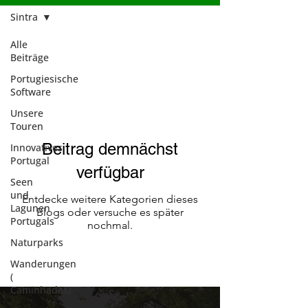
Sintra
Alle
Beiträge
Sintra
Portugiesische
Software
Unsere
Touren
Beitrag demnächst
Innovatives
Portugal
verfügbar
Seen
und
Entdecke weitere Kategorien dieses
Lagunen
Blogs oder versuche es später
Portugals
nochmal.
Naturparks
Wanderungen
(
Caminhadas)