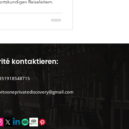
ortskundigen Reiseleitern.
ité kontaktieren:
351918548715
ortooneprivatediscovery@gmail.com