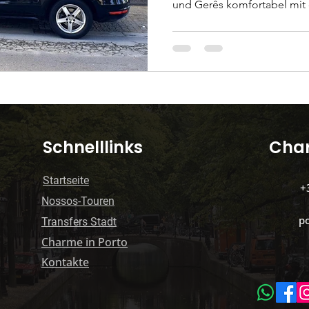
und Gerês komfortabel mit 
​Schnelllinks
Char
Startseite
+
Nossos-Touren
p
​Transfers Stadt
Charme in Porto
​Kontakte