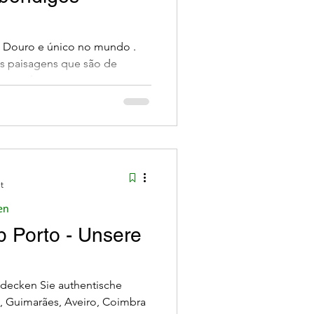
von Ausflügen
do Douro e único no mundo .
as paisagens que são de
 é simplesmente mágico.
tionen von Porto Entdec
s locais
einem Einheimischen
t
en
b Porto - Unsere
tdecken Sie authentische
a, Guimarães, Aveiro, Coimbra