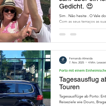
Gedicht. 😍
le Gesundheit
Grüne Mobilität
Organisation 
Sim . Não hesite . O Vale 
Com as seus terraços as su
perder o fôlego . O Douro
in Portugal
lissabon-oder-porto
Hauptattrak
Experiência autêntica com o
s e caminha)
Spas und Massagen
Porto mit 
Fernando Almeida
7. Nov. 2025
4 Min. Lesezei
Porto mit einem Einheimisch
Tagesausflug a
Touren
Tagesausflüge ab Porto: En
Reiseziele wie Douro, Brag