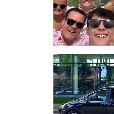
Nachhaltigkeit
Digita
Reiseplanung
Reisen 
Wege und Wander (Trilho
Wild
Weinschatz