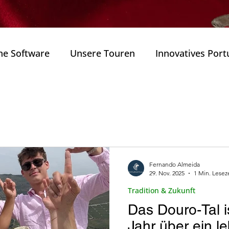
he Software
Unsere Touren
Innovatives Port
als
Naturparks
Wanderungen ( Caminhadas
ie
annung (Bem )
Weitere Reiserouten in Portugal
Fernando Almeida
29. Nov. 2025
1 Min. Lesez
Zustand.
Portugals Technologiesektor
Innova
Tradition & Zukunft
Das Douro-Tal i
ulturerbe
Architektur
Weine und Gastronom
Jahr über ein l