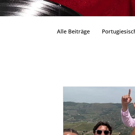
Alle Beiträge
Portugiesisc
Seen und Lagunen Portug
Weine und Gastronom
Wohlbefinden und Entsp
Natur in ihrem reinsten 
Tradition & Zukunft
K