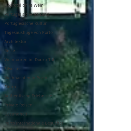
Dourotal ohne Wein
Portugal sicheres Land
Portugiesische Kultur
Tagesausflüge von Porto
Architektur
Reise
Weintouren im Douro-Tal
Silvester
Weihnachten in Porto
Sintra
Authentische Erlebnisse
Private Reisen
Gesundheit
Porto Internationale Besucher