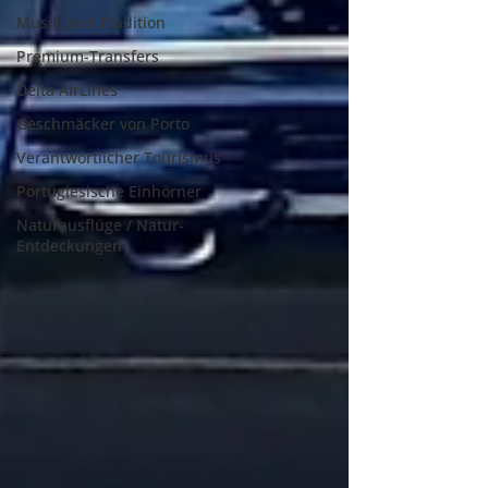
Musik und Tradition
Premium-Transfers
Delta AirLines
Geschmäcker von Porto
Verantwortlicher Tourismus
Portugiesische Einhörner
Naturausflüge / Natur-
Entdeckungen