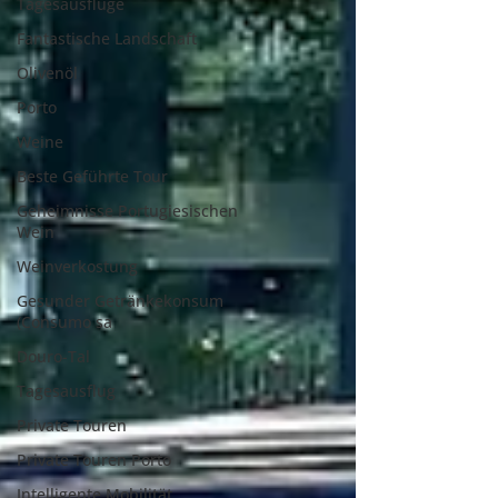
Tagesausflüge
Fantastische Landschaft
Olivenöl
Porto
Weine
Beste Geführte Tour
Geheimnisse Portugiesischen
Wein
Weinverkostung
Gesunder Getränkekonsum
(Consumo sa
Douro-Tal
Tagesausflug
Private Touren
Private Touren Porto
Intelligente Mobilität