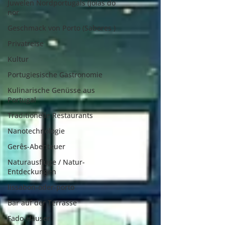
Juwelen Nordportugals (Joias do
nor
Geschmack von Porto (Sabores )
Privatreise
Kultur
Portugiesische Gastronomie
Kulinarische Genüsse aus
Portugal
Traditionelle Restaurants
Nanotechnologie
Gerês-Abenteuer
Naturausflüge / Natur-
Entdeckungen
lissabon-oder-porto
Bar auf der Terrasse
Fado-Häuser