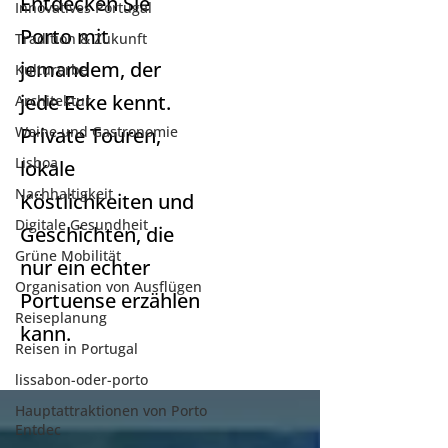
Entdecken Sie
Innovatives Portugal
Porto mit
Tradition & Zukunft
jemandem, der
Kulturerbe
jede Ecke kennt.
Architektur
Weine und Gastronomie
Private Touren,
Lisboa
lokale
Nachhaltigkeit
Köstlichkeiten und
Digitale Gesundheit
Geschichten, die
Grüne Mobilität
nur ein echter
Organisation von Ausflügen
Portuense erzählen
Reiseplanung
kann.
Reisen in Portugal
lissabon-oder-porto
Hauptattraktionen von Porto
Entdec