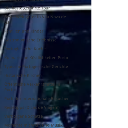
Die beste geführte Tour
Beste Weingüter in Vila Nova de
Gai
Familien und Kinder
Gastronomische Erlebnisse
Portugiesische Küche
Kulinarische Köstlichkeiten Porto
Typische Portugiesische Gerichte
Historische Kirchen
Öffentliche Verkehrsmittel in
Porto
Porto für internationale Besucher
Reisetipps (Dicas de Viagem)
Verborgene Schätze
Momente mit Wein und Musik