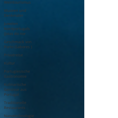
Weintourismus
Museen und
Denkmäler
Juwelen
Nordportugals
(Joias do nor
Geschmack von
Porto (Sabores )
Privatreise
Kultur
Portugiesische
Gastronomie
Kulinarische
Genüsse aus
Portugal
Traditionelle
Restaurants
Nanotechnologie