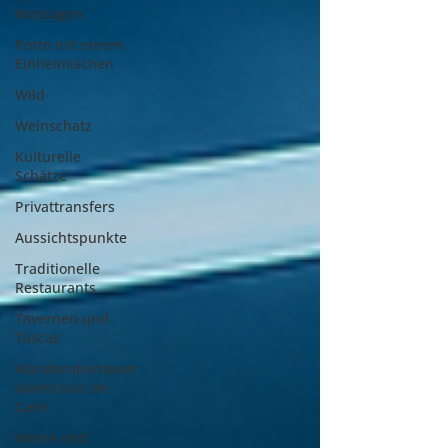
Massagen
Porto mit einem
Einheimischen
Wild
Weinschatz
Kulturelle
Schätze
Privattransfers
Aussichtspunkte
Traditionelle
Restaurants
Tavernen und
Tascas
Wanderabenteuer
(Aventuras de
Cami
Weine und