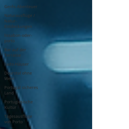
Gerês-Abenteuer
Naturausflüge /
Natur-
Entdeckungen
lissabon-oder-
porto
Bar auf der
Terrasse
Fado-Häuser
Dourotal ohne
Wein
Portugal sicheres
Land
Portugiesische
Kultur
Tagesausflüge
von Porto