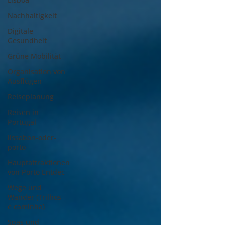
Nachhaltigkeit
Digitale
Gesundheit
Grüne Mobilität
Organisation von
Ausflügen
Reiseplanung
Reisen in
Portugal
lissabon-oder-
porto
Hauptattraktionen
von Porto Entdec
Wege und
Wander (Trilhos
e caminha)
Spas und