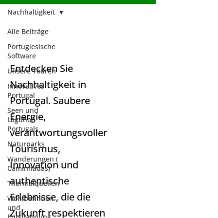
Nachhaltigkeit
Alle Beiträge
Nachhaltigkeit
Portugiesische
Software
Entdecken Sie
Unsere Touren
Nachhaltigkeit in
Innovatives
Portugal
Portugal. Saubere
Seen und
Energie,
Lagunen
Portugals
verantwortungsvoller
Naturparks
Tourismus,
Wanderungen (
Innovation und
Caminhadas)
authentische
Thermalquellen
Erlebnisse, die die
Wohlbefinden
und
Zukunft respektieren
Entspannung