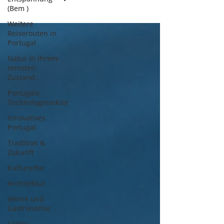
(Bem )
Weitere
Reiserouten in
Portugal
Natur in ihrem
reinsten
Zustand.
Portugals
Technologiesektor
Innovatives
Portugal
Tradition &
Zukunft
Kulturerbe
Architektur
Weine und
Gastronomie
Lisboa