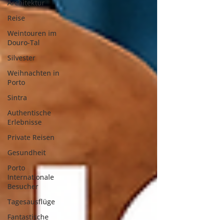
Architektur
Reise
Weintouren im
Douro-Tal
Silvester
Weihnachten in
Porto
Sintra
Authentische
Erlebnisse
Private Reisen
Gesundheit
Porto
Internationale
Besucher
Tagesausflüge
Fantastische