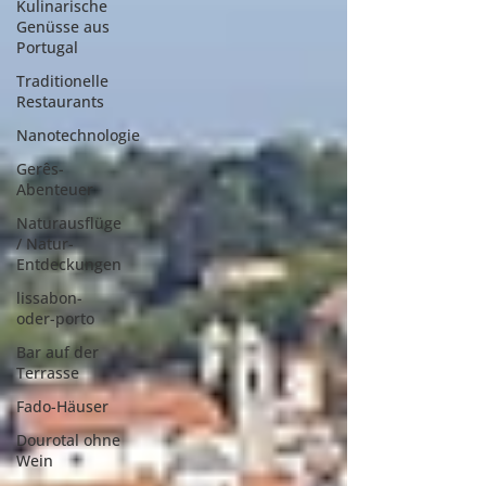
Kulinarische
Genüsse aus
Portugal
Traditionelle
Restaurants
Nanotechnologie
Gerês-
Abenteuer
Naturausflüge
/ Natur-
Entdeckungen
lissabon-
oder-porto
Bar auf der
Terrasse
Fado-Häuser
Dourotal ohne
Wein