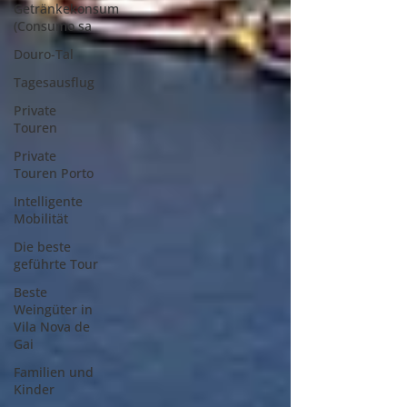
Getränkekonsum
(Consumo sa
Douro-Tal
Tagesausflug
Private
Touren
Private
Touren Porto
Intelligente
Mobilität
Die beste
geführte Tour
Beste
Weingüter in
Vila Nova de
Gai
Familien und
Kinder