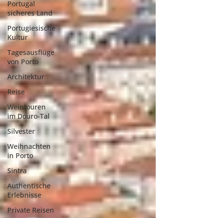
Portugal
sicheres Land
Portugiesische
Kultur
Tagesausflüge
von Porto
Architektur
Reise
Weintouren
im Douro-Tal
Silvester
Weihnachten
in Porto
Sintra
Authentische
Erlebnisse
Private Reisen