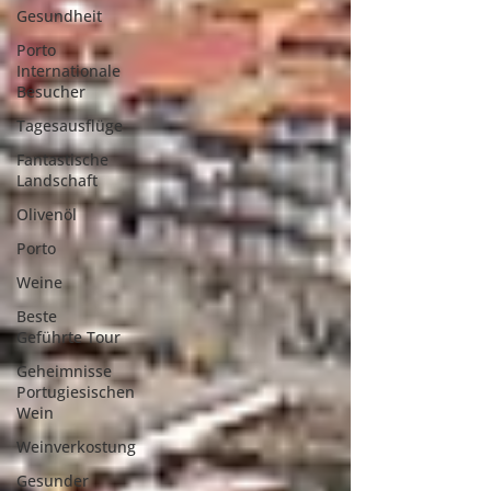
Gesundheit
Porto
Internationale
Besucher
Tagesausflüge
Fantastische
Landschaft
Olivenöl
Porto
Weine
Beste
Geführte Tour
Geheimnisse
Portugiesischen
Wein
Weinverkostung
Gesunder