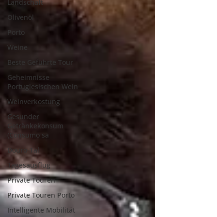
Landschaft
Olivenöl
Porto
Weine
Beste Geführte Tour
Geheimnisse
Portugiesischen Wein
Weinverkostung
Gesunder
Getränkekonsum
(Consumo sa
Douro-Tal
Tagesausflug
Private Touren
Private Touren Porto
Intelligente Mobilität