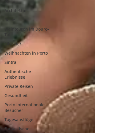
Porto
Architektur
Reise
Weintouren im Douro-
Tal
Silvester
Weihnachten in Porto
Sintra
Authentische
Erlebnisse
Private Reisen
Gesundheit
Porto Internationale
Besucher
Tagesausflüge
Fantastische