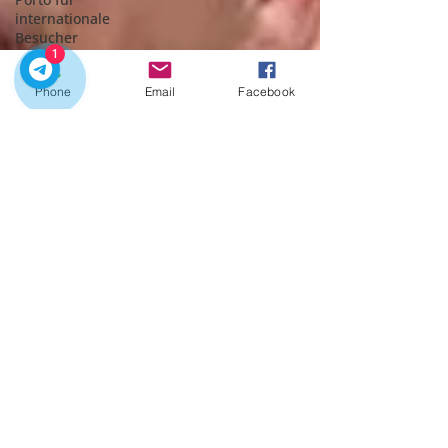
internationale
Besucher
1
Reisetipps (Dicas de
Viagem)
Phone
Email
Facebook
Verborgene Schätze
Momente mit Wein
und Musik
Musik und Tradition
Premium-Transfers
Delta AirLines
Geschmäcker von
Porto
Verantwortlicher
Tourismus
Portugiesische
Einhörner
Naturausflüge /