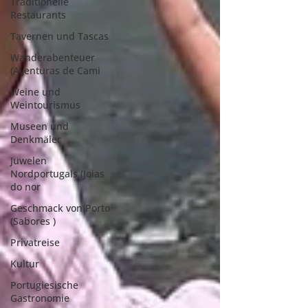
Traditionelle
Restaurants
Tavernen und Tascas
Wanderabenteuer
(Aventuras de Cami
Weine und
Weintourismus
Museen und
Denkmäler
Juwelen
Nordportugals (Joias
do nor
Geschmack von Porto
(Sabores )
Privatreise
Kultur
Portugiesische
Gastronomie