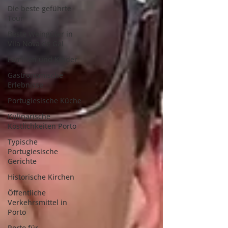
Die beste geführte
Tour
Beste Weingüter in
Vila Nova de Gai
Familien und Kinder
Gastronomische
Erlebnisse
Portugiesische Küche
Kulinarische
Köstlichkeiten Porto
Typische
Portugiesische
Gerichte
Historische Kirchen
Öffentliche
Verkehrsmittel in
Porto
Porto für