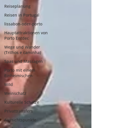
Reiseplanung
Reisen in Portugal
lissabon-oder-porto
Hauptattraktionen von
Porto Entdec
Wege und Wander
(Trilhos e caminha)
Spas und Massagen
Porto mit einem
Einheimischen
Wild
Weinschatz
Kulturelle Schätze
Privattransfers
Aussichtspunkte