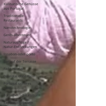
Kulinarische Genüsse
aus Portugal
Traditionelle
Restaurants
Nanotechnologie
Gerês-Abenteuer
Naturausflüge /
Natur-Entdeckungen
lissabon-oder-porto
Bar auf der Terrasse
Fado-Häuser
Dourotal ohne Wein
Portugal sicheres
Land
Portugiesische Kultur
Tagesausflüge von