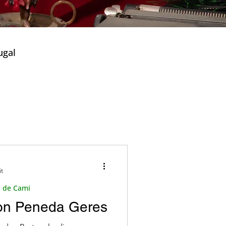
ugal
)
Thermalquellen
it
tives Portugal
 de Cami
von Peneda Geres
ie
Lisboa