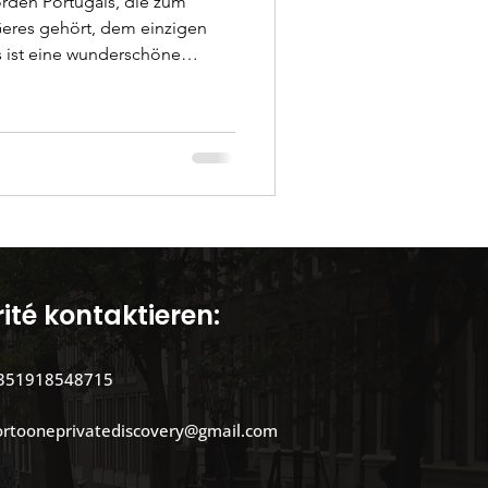
orden Portugals, die zum
eres gehört, dem einzigen
von Ausflügen
 Wasserfällen, Seen, Wäldern
d Wanderwege. Es ist eine
tionen von Porto Entdec
 Natur zu genießen und zu
 1971 mit einer Fläche von
ist seitdem der einzige seiner
einem Einheimischen
ité kontaktieren:
351918548715
ortooneprivatediscovery@gmail.com