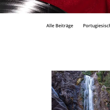
Alle Beiträge
Portugiesisc
Seen und Lagunen Portug
Naturparks
Wohlbefinden und Entsp
Natur in ihrem reinsten 
Tradition & Zukunft
K