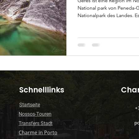
Gerês ist eine Region im N
National park von Peneda-G
Nationalpark des Landes. Es ist eine wunderschöne
le Gesundheit
Grüne Mobilität
Organisation 
Gegend mit Bergen, Tälern,
und Dörfern. Es ist ein beliebtes Ziel für Naturliebhaber
und Wanderer, Camping- un
in Portugal
lissabon-oder-porto
Hauptattrak
wunderbare Gegend, um die
entspannen. Der Park wurde
70.000 Hektar angelegt und 
s e caminha)
Spas und Massagen
Porto mit 
​Schnelllinks
Char
Startseite
+
Nossos-Touren
p
​Transfers Stadt
Charme in Porto