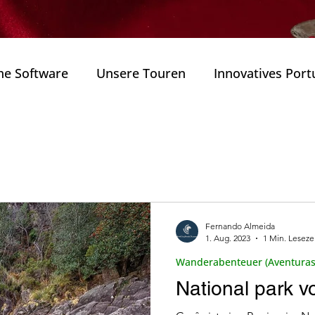
he Software
Unsere Touren
Innovatives Port
als
Naturparks
Wanderungen ( Caminhadas
annung (Bem )
Weitere Reiserouten in Portugal
Fernando Almeida
1. Aug. 2023
1 Min. Leseze
Zustand.
Portugals Technologiesektor
Innova
Wanderabenteuer (Aventuras
National park 
ulturerbe
Architektur
Weine und Gastronom