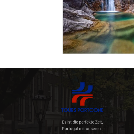
Nachhaltigkeit
Digita
Reiseplanung
Reisen 
Wege und Wander (Trilho
Wild
Weinschatz
Es ist die perfekte Zeit,
Portugal mit unseren