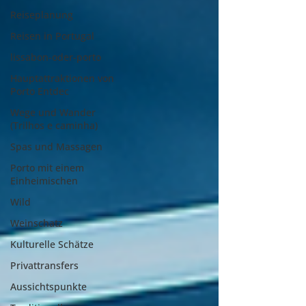
Reiseplanung
Reisen in Portugal
lissabon-oder-porto
Hauptattraktionen von
Porto Entdec
Wege und Wander
(Trilhos e caminha)
Spas und Massagen
Porto mit einem
Einheimischen
Wild
Weinschatz
Kulturelle Schätze
Privattransfers
Aussichtspunkte