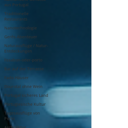
aus Portugal
Traditionelle
Restaurants
Nanotechnologie
Gerês-Abenteuer
Naturausflüge / Natur-
Entdeckungen
lissabon-oder-porto
Bar auf der Terrasse
Fado-Häuser
Dourotal ohne Wein
Portugal sicheres Land
Portugiesische Kultur
Tagesausflüge von
Porto
Architektur