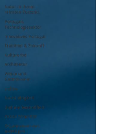
Natur in ihrem
reinsten Zustand.
Portugals
Technologiesektor
Innovatives Portugal
Tradition & Zukunft
Kulturerbe
Architektur
Weine und
Gastronomie
Lisboa
Nachhaltigkeit
Digitale Gesundheit
Grüne Mobilität
Organisation von
Ausflügen