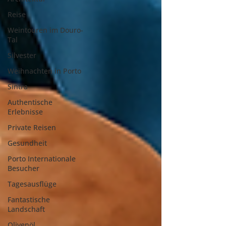
Reise
Weintouren im Douro-
Tal
Silvester
Weihnachten in Porto
Sintra
Authentische
Erlebnisse
Private Reisen
Gesundheit
Porto Internationale
Besucher
Tagesausflüge
Fantastische
Landschaft
Olivenöl