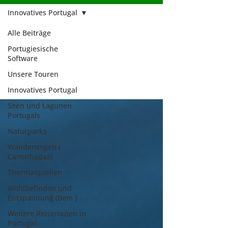
Innovatives Portugal
Alle Beiträge
Innovatives
Portugiesische
Software
Portugal
Unsere Touren
Innovatives Portugal
Seen und Lagunen
Portugals
Naturparks
Wanderungen (
Caminhadas)
Thermalquellen
Wohlbefinden und
Entspannung (Bem )
Weitere Reiserouten in
Portugal