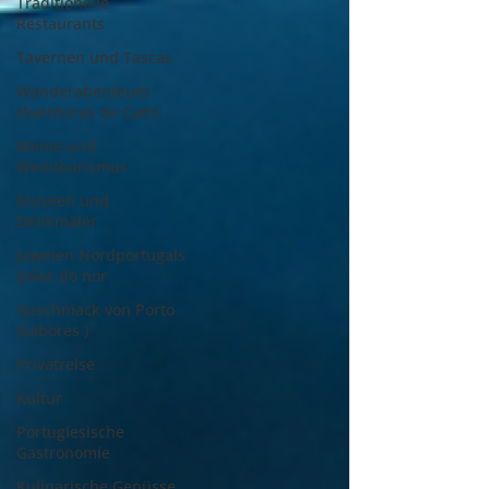
Traditionelle
Restaurants
Tavernen und Tascas
Wanderabenteuer
(Aventuras de Cami
Weine und
Weintourismus
Museen und
Denkmäler
Juwelen Nordportugals
(Joias do nor
Geschmack von Porto
(Sabores )
Privatreise
Kultur
Portugiesische
Gastronomie
Kulinarische Genüsse