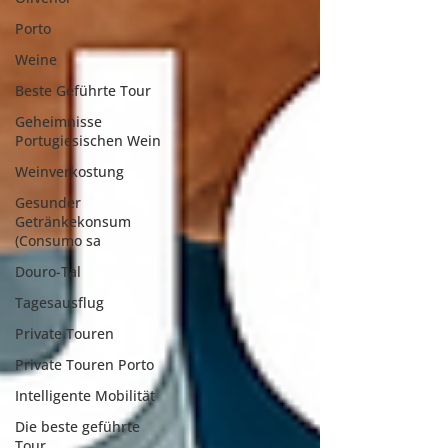
Porto
Weine
Beste Geführte Tour
Geheimnisse
Portugiesischen Wein
Weinverkostung
Gesunder
Getränkekonsum
(Consumo sa
Douro-Tal
Tagesausflug
Private Touren
Private Touren Porto
Intelligente Mobilität
Die beste geführte
Tour