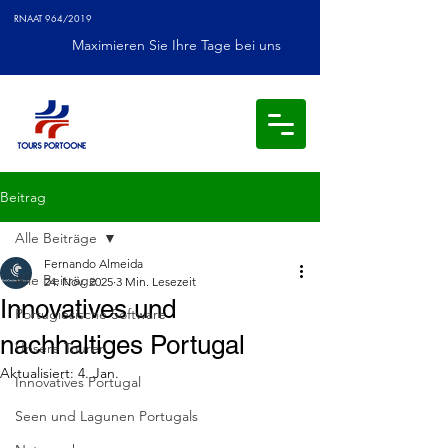
RNAAT 964/2019
Maximieren Sie Ihre Tage bei uns
Beitrag
Alle Beiträge
Fernando Almeida
Alle Beiträge
24. Nov. 2025
3 Min. Lesezeit
Innovatives und
Portugiesische Software
nachhaltiges Portugal
Unsere Touren
Aktualisiert:
4. Jan.
Innovatives Portugal
Seen und Lagunen Portugals