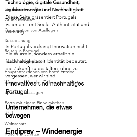
Technologie, digitale Gesundheit, 
Digitale Gesundheit
saubere Energie und Nachhaltigkeit
. 
Diese Seite präsentiert Portugals 
Grüne Mobilität
Visionen – mit Seele, Authentizität und 
Organisation von Ausflügen
Wirkung.
Reiseplanung
In Portugal verdrängt Innovation nicht 
Reisen in Portugal
die Wurzeln, sondern erhellt sie. 
Nachhaltigkeit mit Identität bedeutet, 
lissabon-oder-porto
die Zukunft zu gestalten, ohne zu 
Hauptattraktionen von Porto Entdec
vergessen, wer wir sind
Wege und Wander (Trilhos e caminha)
Innovatives und nachhaltiges 
Portugal
Spas und Massagen
Porto mit einem Einheimischen
Unternehmen, die etwas 
Wild
bewegen
Weinschatz
Endiprev – Windenergie 
Kulturelle Schätze