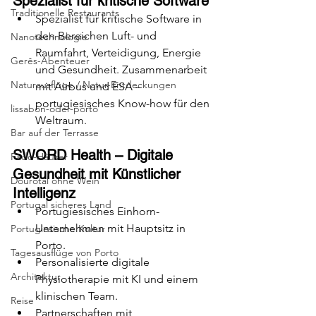
Spezialist für kritische Software
Traditionelle Restaurants
Spezialist für kritische Software in 
den Bereichen Luft- und 
Nanotechnologie
Raumfahrt, Verteidigung, Energie 
Gerês-Abenteuer
und Gesundheit. Zusammenarbeit 
Naturausflüge / Natur-Entdeckungen
mit Airbus und ESA – 
portugiesisches Know-how für den 
lissabon-oder-porto
Weltraum.
Bar auf der Terrasse
SWORD Health – Digitale 
Fado-Häuser
Gesundheit mit Künstlicher 
Dourotal ohne Wein
Intelligenz
Portugal sicheres Land
Portugiesisches Einhorn-
Unternehmen mit Hauptsitz in 
Portugiesische Kultur
Porto.
Tagesausflüge von Porto
Personalisierte digitale 
Architektur
Physiotherapie mit KI und einem 
klinischen Team.
Reise
Partnerschaften mit 