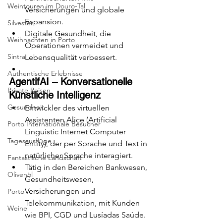
Weintouren im Douro-Tal
Versicherungen und globale 
Expansion.
Silvester
Digitale Gesundheit, die 
Weihnachten in Porto
Operationen vermeidet und 
Sintra
Lebensqualität verbessert.
Authentische Erlebnisse
AgentifAI – Konversationelle 
Private Reisen
Künstliche Intelligenz
Gesundheit
Entwickler des virtuellen 
Assistenten Alice (Artificial 
Porto Internationale Besucher
Linguistic Internet Computer 
Tagesausflüge
Entity), der per Sprache und Text in 
natürlicher Sprache interagiert.
Fantastische Landschaft
Tätig in den Bereichen Bankwesen, 
Olivenöl
Gesundheitswesen, 
Versicherungen und 
Porto
Telekommunikation, mit Kunden 
Weine
wie BPI, CGD und Lusíadas Saúde.