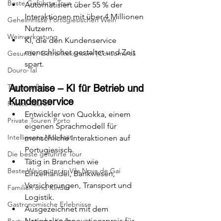
Beste Geführte Tour
Automatisiert über 55 % der 
Interaktionen mit über 4 Millionen 
Geheimnisse Portugiesischen Wein
Nutzern.
Weinverkostung
KI, die den Kundenservice 
menschlicher gestaltet und Zeit 
Gesunder Getränkekonsum (Consumo sa
spart.
Douro-Tal
Tagesausflug
Automaise – KI für Betrieb und 
Kundenservice
Private Touren
Entwickler von Quokka, einem 
Private Touren Porto
eigenen Sprachmodell für 
Intelligente Mobilität
menschliche Interaktionen auf 
Portugiesisch.
Die beste geführte Tour
Tätig in Branchen wie 
Beste Weingüter in Vila Nova de Gai
Einzelhandel, Bankwesen, 
Versicherungen, Transport und 
Familien und Kinder
Logistik.
Gastronomische Erlebnisse
Ausgezeichnet mit dem 
Nationalen Innovationspreis für 