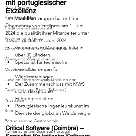
mit portugiesischer 
Privattransfers
Exzellenz
Aussichtspunkte
Die 
Muehlhan
-Gruppe hat mit der 
Übernahme von Endiprev am 1. Juni 
Traditionelle Restaurants
2024 die qualität ihrer Mitarbeiter unter 
Tavernen und Tascas
Beweis gestellt 01. Juni 2024
Gegründet in Mortágua, tätig in 
Wanderabenteuer (Aventuras de Cami
über 30 Ländern.
Weine und Weintourismus
Spezialist für technische 
Museen und Denkmäler
Dienstleistungen für 
Windkraftanlagen.
Juwelen Nordportugals (Joias do nor
Der Zusammenschluss mit MWS 
Geschmack von Porto (Sabores )
stärkt die globale 
Führungsposition.
Privatreise
Portugiesische Ingenieurskunst im 
Kultur
Dienste der globalen Windenergie.
Portugiesische Gastronomie
Critical Software (Coimbra) – 
Kulinarische Genüsse aus Portugal