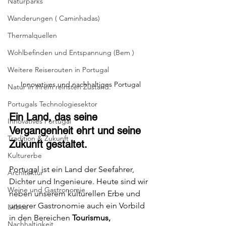
Naturparks
Wanderungen ( Caminhadas)
Thermalquellen
Wohlbefinden und Entspannung (Bem )
Weitere Reiserouten in Portugal
Innovatives und nachhaltiges Portugal
Natur in ihrem reinsten Zustand.
Portugals Technologiesektor
Ein Land, das seine 
Innovatives Portugal
Vergangenheit ehrt und seine 
Tradition & Zukunft
Zukunft gestaltet.
Kulturerbe
Portugal ist ein Land der Seefahrer, 
Architektur
Dichter und Ingenieure. Heute sind wir 
Weine und Gastronomie
neben unserem kulturellen Erbe und 
unserer Gastronomie auch ein Vorbild 
Lisboa
in den Bereichen 
Tourismus, 
Nachhaltigkeit