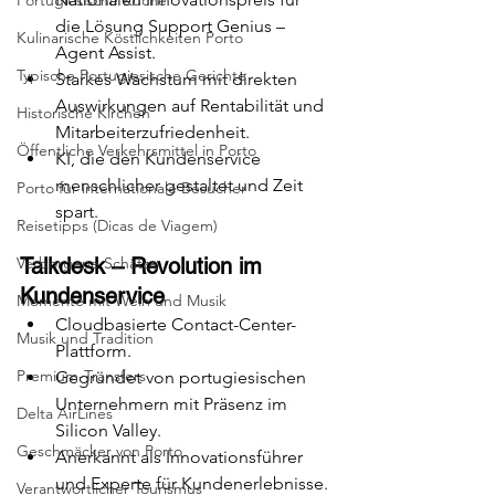
Portugiesische Küche
die Lösung Support Genius – 
Kulinarische Köstlichkeiten Porto
Agent Assist.
Typische Portugiesische Gerichte
Starkes Wachstum mit direkten 
Auswirkungen auf Rentabilität und 
Historische Kirchen
Mitarbeiterzufriedenheit.
Öffentliche Verkehrsmittel in Porto
KI, die den Kundenservice 
menschlicher gestaltet und Zeit 
Porto für internationale Besucher
spart.
Reisetipps (Dicas de Viagem)
Verborgene Schätze
Talkdesk – Revolution im 
Kundenservice
Momente mit Wein und Musik
Cloudbasierte Contact-Center-
Musik und Tradition
Plattform.
Premium-Transfers
Gegründet von portugiesischen 
Unternehmern mit Präsenz im 
Delta AirLines
Silicon Valley.
Geschmäcker von Porto
Anerkannt als Innovationsführer 
und Experte für Kundenerlebnisse.
Verantwortlicher Tourismus