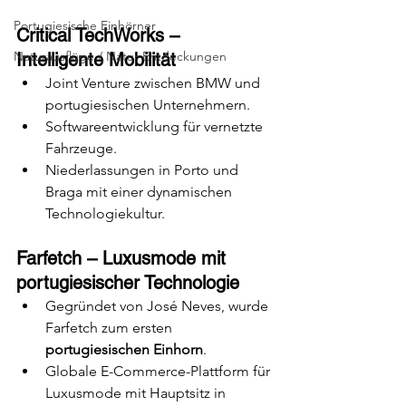
Portugiesische Einhörner
Critical TechWorks – 
Naturausflüge / Natur-Entdeckungen
Intelligente Mobilität
Joint Venture zwischen BMW und 
portugiesischen Unternehmern.
Softwareentwicklung für vernetzte 
Fahrzeuge.
Niederlassungen in Porto und 
Braga mit einer dynamischen 
Technologiekultur.
Farfetch – Luxusmode mit 
portugiesischer Technologie
Gegründet von José Neves, wurde 
Farfetch zum ersten 
portugiesischen Einhorn
.
Globale E-Commerce-Plattform für 
Luxusmode mit Hauptsitz in 