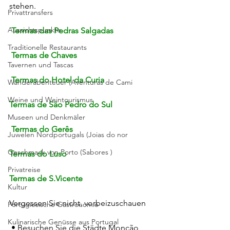
stehen.
Privattransfers
Aussichtspunkte
 Termas das Pedras Salgadas
Traditionelle Restaurants
Termas de Chaves
Tavernen und Tascas
Termas do Hotel da Curia
Wanderabenteuer (Aventuras de Cami
Weine und Weintourismus
Termas de São Pedro do Sul
Museen und Denkmäler
Termas do Gerês 
Juwelen Nordportugals (Joias do nor
Geschmack von Porto (Sabores )
Termas do Luso
Privatreise
Termas de S.Vicente 
Kultur
Vergessen Sie nicht, vorbeizuschauen
Portugiesische Gastronomie
Kulinarische Genüsse aus Portugal
 • Besuchen Sie die Städte Monção 