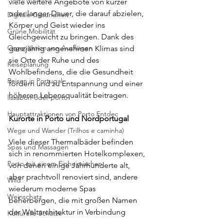
viele weitere Angebote von kurzer 
oder langer Dauer, die darauf abzielen, 
Digitale Gesundheit
Körper und Geist wieder ins 
Grüne Mobilität
Gleichgewicht zu bringen. Dank des 
Organisation von Ausflügen
ganzjährig angenehmen Klimas sind 
sie Orte der Ruhe und des 
Reiseplanung
Wohlbefindens, die die Gesundheit 
Reisen in Portugal
fördern und zu Entspannung und einer 
höheren Lebensqualität beitragen.
lissabon-oder-porto
Hauptattraktionen von Porto Entdec
Kurorte in Porto und Nordportugal
Wege und Wander (Trilhos e caminha)
Viele dieser Thermalbäder befinden 
Spas und Massagen
sich in renommierten Hotelkomplexen, 
Porto mit einem Einheimischen
von denen einige Jahrhunderte alt, 
aber prachtvoll renoviert sind, andere 
Wild
wiederum moderne Spas 
Weinschatz
beherbergen, die mit großen Namen 
der Weltarchitektur in Verbindung 
Kulturelle Schätze