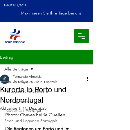
RNAAT 964/2019
Maximieren Sie Ihre Tage bei uns
Beitrag
Alle Beiträge
Fernando Almeida
Alle Beiträge
15. Nov. 2025
2 Min. Lesezeit
Kurorte in Porto und
Portugiesische Software
Nordportugal
Unsere Touren
Aktualisiert:
11. Dez. 2025
Innovatives Portugal
Photo: Chaves heiße Quellen
Seen und Lagunen Portugals
Die Regionen um Porto und im 