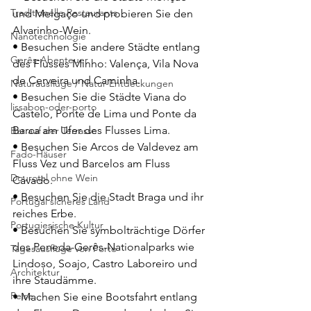
Traditionelle Restaurants
und Melgaço und probieren Sie den 
Alvarinho-Wein.
Nanotechnologie
• Besuchen Sie andere Städte entlang 
Gerês-Abenteuer
des Flusses Minho: Valença, Vila Nova 
de Cerveira und Caminha.
Naturausflüge / Natur-Entdeckungen
• Besuchen Sie die Städte Viana do 
lissabon-oder-porto
Castelo, Ponte de Lima und Ponte da 
Barca am Ufer des Flusses Lima.
Bar auf der Terrasse
• Besuchen Sie Arcos de Valdevez am 
Fado-Häuser
Fluss Vez und Barcelos am Fluss 
Dourotal ohne Wein
Cávado.
• Besuchen Sie die Stadt Braga und ihr 
Portugal sicheres Land
reiches Erbe.
Portugiesische Kultur
• Besuchen Sie symbolträchtige Dörfer 
des Peneda-Gerês-Nationalparks wie 
Tagesausflüge von Porto
Lindoso, Soajo, Castro Laboreiro und 
Architektur
ihre Staudämme.
Reise
• Machen Sie eine Bootsfahrt entlang 