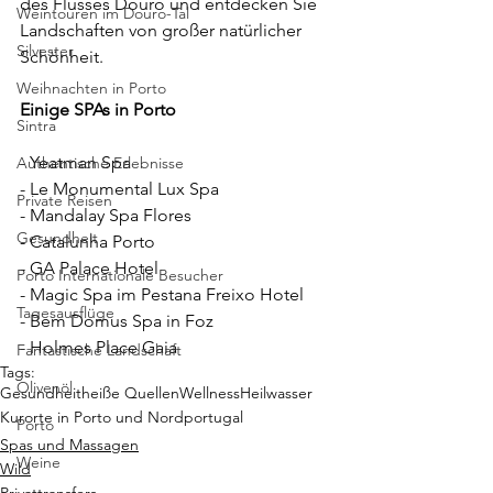
des Flusses Douro und entdecken Sie 
Weintouren im Douro-Tal
Landschaften von großer natürlicher 
Silvester
Schönheit.
Weihnachten in Porto
Einige SPAs in Porto
Sintra
- Yeatman Spa
Authentische Erlebnisse
- Le Monumental Lux Spa
Private Reisen
- Mandalay Spa Flores
Gesundheit
- Catalunha Porto
- GA Palace Hotel
Porto Internationale Besucher
- Magic Spa im Pestana Freixo Hotel
Tagesausflüge
- Bem Domus Spa in Foz
- Holmes Place Gaia
Fantastische Landschaft
Tags:
Olivenöl
Gesundheit
heiße Quellen
Wellness
Heilwasser
Kurorte in Porto und Nordportugal
Porto
Spas und Massagen
Weine
Wild