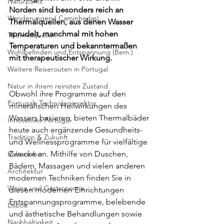
Naturparks
Norden sind besonders reich an 
Wanderungen ( Caminhadas)
Thermalquellen, aus denen Wasser 
sprudelt, manchmal mit hohen 
Thermalquellen
Temperaturen und bekanntermaßen 
Wohlbefinden und Entspannung (Bem )
mit therapeutischer Wirkung.
Weitere Reiserouten in Portugal
Natur in ihrem reinsten Zustand.
Obwohl ihre Programme auf den 
Portugals Technologiesektor
mineralischen Heilwirkungen des 
Wassers basieren, bieten Thermalbäder 
Innovatives Portugal
heute auch ergänzende Gesundheits- 
Tradition & Zukunft
und Wellnessprogramme für vielfältige 
Zwecke an. Mithilfe von Duschen, 
Kulturerbe
Bädern, Massagen und vielen anderen 
Architektur
modernen Techniken finden Sie in 
Weine und Gastronomie
diesen modernen Einrichtungen 
Entspannungsprogramme, belebende 
Lisboa
und ästhetische Behandlungen sowie 
Nachhaltigkeit