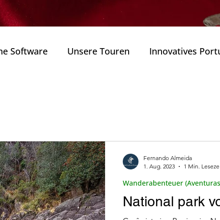
he Software
Unsere Touren
Innovatives Port
als
Naturparks
Wanderungen ( Caminhadas
tugals
annung (Bem )
Weitere Reiserouten in Portugal
Fernando Almeida
1. Aug. 2023
1 Min. Leseze
Zustand.
Portugals Technologiesektor
Innova
Wanderabenteuer (Aventuras
National park 
ulturerbe
Architektur
Weine und Gastronom