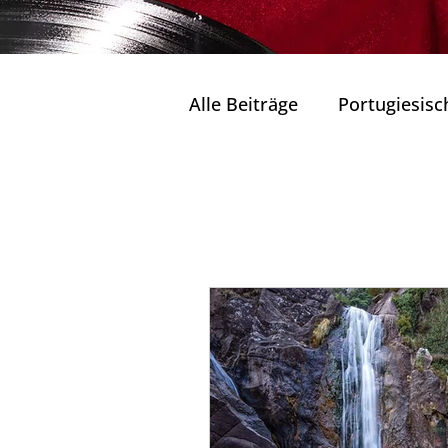
Alle Beiträge
Portugiesisc
Seen und Lagunen Portug
Seen und Lagunen Por
Wohlbefinden und Entsp
Natur in ihrem reinsten 
Tradition & Zukunft
K