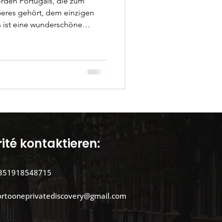
orden Portugals, die zum
eres gehört, dem einzigen
von Ausflügen
 Wasserfällen, Seen, Wäldern
d Wanderwege. Es ist eine
tionen von Porto Entdec
 Natur zu genießen und zu
 1971 mit einer Fläche von
ist seitdem der einzige seiner
einem Einheimischen
ité kontaktieren:
351918548715
ortooneprivatediscovery@gmail.com