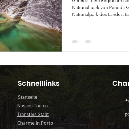
Gerês ist eine Region im N
National park von Peneda-G
Nationalpark des Landes. Es ist eine wunderschöne
le Gesundheit
Grüne Mobilität
Organisation 
Gegend mit Bergen, Tälern,
und Dörfern. Es ist ein beliebtes Ziel für Naturliebhaber
und Wanderer, Camping- un
in Portugal
lissabon-oder-porto
Hauptattrak
wunderbare Gegend, um die
entspannen. Der Park wurde
70.000 Hektar angelegt und 
s e caminha)
Spas und Massagen
Porto mit 
​Schnelllinks
Char
Startseite
+
Nossos-Touren
p
​Transfers Stadt
Charme in Porto