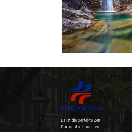
Nachhaltigkeit
Digita
Reiseplanung
Reisen 
Wege und Wander (Trilho
Wild
Weinschatz
Es ist die perfekte Zeit,
Portugal mit unseren