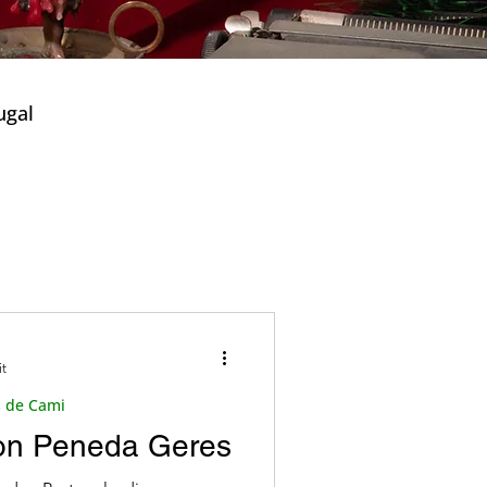
ugal
)
Thermalquellen
it
tives Portugal
 de Cami
von Peneda Geres
ie
Lisboa