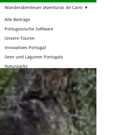
Wanderabenteuer (Aventuras de Cami
Alle Beiträge
Wanderabenteuer
Portugiesische Software
(Aventuras de
Unsere Touren
Cami
Innovatives Portugal
Seen und Lagunen Portugals
Naturparks
Wanderungen ( Caminhadas)
Thermalquellen
Wohlbefinden und Entspannung (Bem )
Weitere Reiserouten in Portugal
Natur in ihrem reinsten Zustand.
Portugals Technologiesektor
Innovatives Portugal