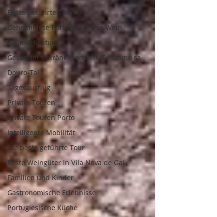
Beste Geführte Tour
Geheimnisse Portugiesischen Wein
Weinverkostung
Gesunder Getränkekonsum (Consumo sa
Douro-Tal
Tagesausflug
Private Touren
Private Touren Porto
Intelligente Mobilität
Die beste geführte Tour
Beste Weingüter in Vila Nova de Gai
Familien und Kinder
Gastronomische Erlebnisse
Portugiesische Küche