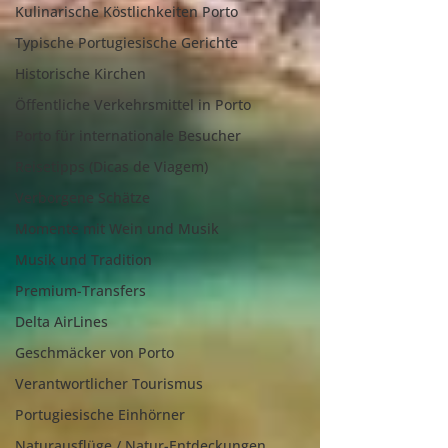
Kulinarische Köstlichkeiten Porto
Typische Portugiesische Gerichte
Historische Kirchen
Öffentliche Verkehrsmittel in Porto
Porto für internationale Besucher
Reisetipps (Dicas de Viagem)
Verborgene Schätze
Momente mit Wein und Musik
Musik und Tradition
Premium-Transfers
Delta AirLines
Geschmäcker von Porto
Verantwortlicher Tourismus
Portugiesische Einhörner
Naturausflüge / Natur-Entdeckungen