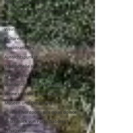
Spas und Massagen
Porto mit einem Einheimischen
Wild
Weinschatz
Kulturelle Schätze
Privattransfers
Aussichtspunkte
Traditionelle Restaurants
Tavernen und Tascas
Wanderabenteuer (Aventuras de Cami
Weine und Weintourismus
Museen und Denkmäler
Juwelen Nordportugals (Joias do nor
Geschmack von Porto (Sabores )
Privatreise