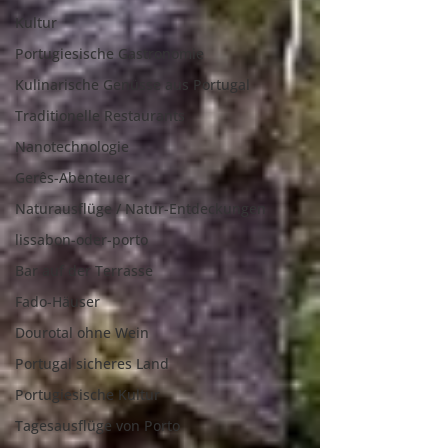
Kultur
Portugiesische Gastronomie
Kulinarische Genüsse aus Portugal
Traditionelle Restaurants
Nanotechnologie
Gerês-Abenteuer
Naturausflüge / Natur-Entdeckungen
lissabon-oder-porto
Bar auf der Terrasse
Fado-Häuser
Dourotal ohne Wein
Portugal sicheres Land
Portugiesische Kultur
Tagesausflüge von Porto