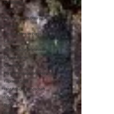
Architektur
Reise
Weintouren im Douro-Tal
Silvester
Weihnachten in Porto
Sintra
Authentische Erlebnisse
Private Reisen
Gesundheit
Porto Internationale Besucher
Tagesausflüge
Fantastische Landschaft
Olivenöl
Porto
Weine