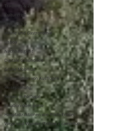
Tradition & Zukunft
Kulturerbe
Architektur
Weine und Gastronomie
Lisboa
Nachhaltigkeit
Digitale Gesundheit
Grüne Mobilität
Organisation von Ausflügen
Reiseplanung
Reisen in Portugal
lissabon-oder-porto
Hauptattraktionen von Porto Entdec
Wege und Wander (Trilhos e caminha)