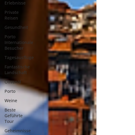
Erlebnisse
Private
Reisen
Gesundheit
Porto
Internationale
Besucher
Tagesausflüge
Fantastische
Landschaft
Olivenöl
Porto
Weine
Beste
Geführte
Tour
Geheimnisse