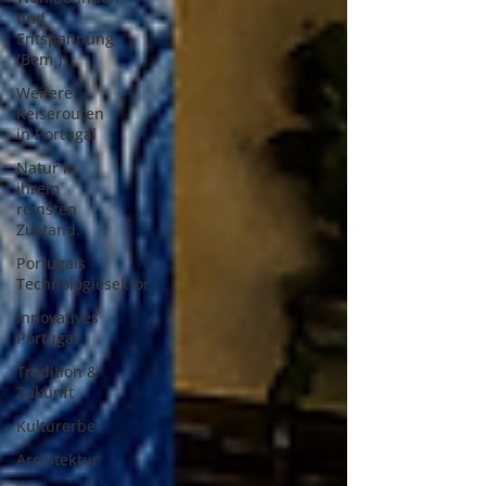
und
Entspannung
(Bem )
Weitere
Reiserouten
in Portugal
Natur in
ihrem
reinsten
Zustand.
Portugals
Technologiesektor
Innovatives
Portugal
Tradition &
Zukunft
Kulturerbe
Architektur