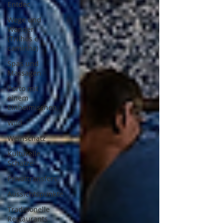
Entdec
Wege und
Wander
(Trilhos e
caminha)
Spas und
Massagen
Porto mit
einem
Einheimischen
Wild
Weinschatz
Kulturelle
Schätze
Privattransfers
Aussichtspunkte
Traditionelle
Restaurants