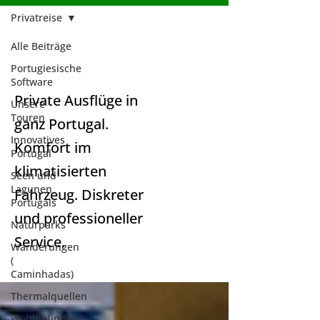
Privatreise
Alle Beiträge
Privatreise
Portugiesische
Software
Private Ausflüge in
Unsere
Touren
ganz Portugal.
Innovatives
Komfort im
Portugal
klimatisierten
Seen und
Lagunen
Fahrzeug. Diskreter
Portugals
und professioneller
Naturparks
Service.
Wanderungen
(
Caminhadas)
Thermalquellen
Wohlbefinden