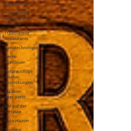
Gastronomie
Kulinarische
Genüsse aus
Portugal
Traditionelle
Restaurants
Nanotechnologie
Gerês-
Abenteuer
Naturausflüge
/ Natur-
Entdeckungen
lissabon-
oder-porto
Bar auf der
Terrasse
Fado-Häuser
Dourotal