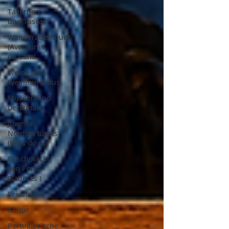
Tavernen
und Tascas
Wanderabenteuer
(Aventuras
de Cami
Weine und
Weintourismus
Museen und
Denkmäler
Juwelen
Nordportugals
(Joias do nor
Geschmack
von Porto
(Sabores )
Privatreise
Kultur
Portugiesische