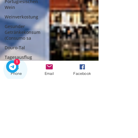
Portugiesischen
Wein
Weinverkostung
Gesunder
Getränkekonsum
(Consumo sa
Douro-Tal
Tagesausflug
1
Private
Touren
Phone
Email
Facebook
Private
Touren Porto
Intelligente
Mobilität
Die beste
geführte
Tour
Beste