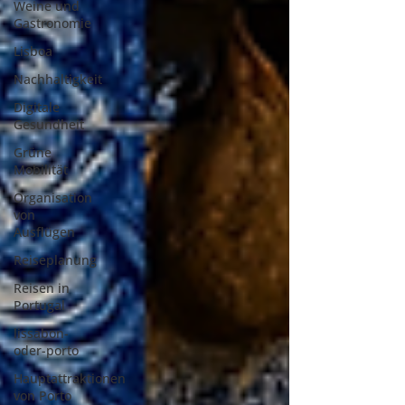
Weine und
Gastronomie
Lisboa
Nachhaltigkeit
Digitale
Gesundheit
Grüne
Mobilität
Organisation
von
Ausflügen
Reiseplanung
Reisen in
Portugal
lissabon-
oder-porto
Hauptattraktionen
von Porto