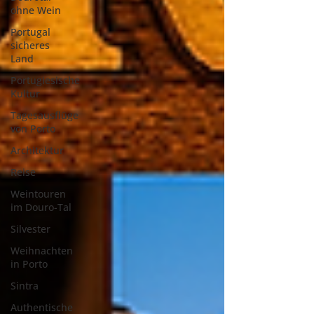
ohne Wein
Portugal
sicheres
Land
Portugiesische
Kultur
Tagesausflüge
von Porto
Architektur
Reise
Weintouren
im Douro-Tal
Silvester
Weihnachten
in Porto
Sintra
Authentische