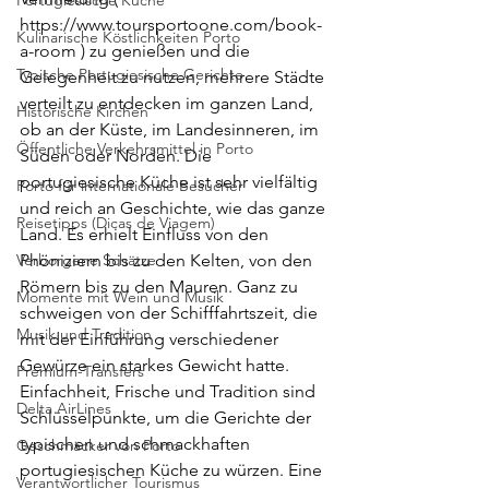
Portugiesische Küche
https://www.toursportoone.com/book-
Kulinarische Köstlichkeiten Porto
a-room ) zu genießen und die 
Typische Portugiesische Gerichte
Gelegenheit zu nutzen, mehrere Städte 
verteilt zu entdecken im ganzen Land, 
Historische Kirchen
ob an der Küste, im Landesinneren, im 
Öffentliche Verkehrsmittel in Porto
Süden oder Norden. Die 
portugiesische Küche ist sehr vielfältig 
Porto für internationale Besucher
und reich an Geschichte, wie das ganze 
Reisetipps (Dicas de Viagem)
Land. Es erhielt Einfluss von den 
Verborgene Schätze
Phöniziern bis zu den Kelten, von den 
Römern bis zu den Mauren. Ganz zu 
Momente mit Wein und Musik
schweigen von der Schifffahrtszeit, die 
Musik und Tradition
mit der Einführung verschiedener 
Gewürze ein starkes Gewicht hatte. 
Premium-Transfers
Einfachheit, Frische und Tradition sind 
Delta AirLines
Schlüsselpunkte, um die Gerichte der 
typischen und schmackhaften 
Geschmäcker von Porto
portugiesischen Küche zu würzen. Eine 
Verantwortlicher Tourismus