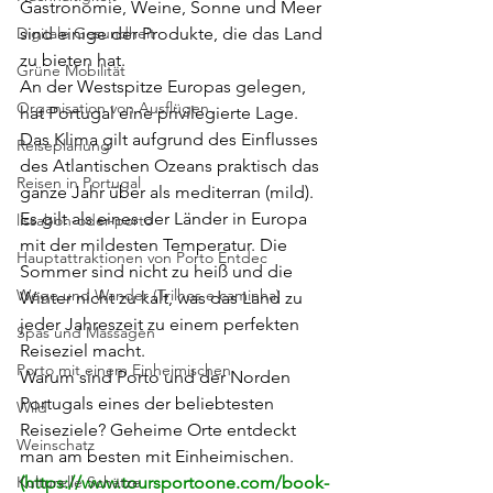
Gastronomie, Weine, Sonne und Meer 
Digitale Gesundheit
sind einige der Produkte, die das Land 
zu bieten hat.
Grüne Mobilität
An der Westspitze Europas gelegen, 
Organisation von Ausflügen
hat Portugal eine privilegierte Lage. 
Das Klima gilt aufgrund des Einflusses 
Reiseplanung
des Atlantischen Ozeans praktisch das 
Reisen in Portugal
ganze Jahr über als mediterran (mild). 
Es gilt als eines der Länder in Europa 
lissabon-oder-porto
mit der mildesten Temperatur. Die 
Hauptattraktionen von Porto Entdec
Sommer sind nicht zu heiß und die 
Wege und Wander (Trilhos e caminha)
Winter nicht zu kalt, was das Land zu 
jeder Jahreszeit zu einem perfekten 
Spas und Massagen
Reiseziel macht.
Porto mit einem Einheimischen
Warum sind Porto und der Norden 
Portugals eines der beliebtesten 
Wild
Reiseziele? Geheime Orte entdeckt 
Weinschatz
man am besten mit Einheimischen. 
Kulturelle Schätze
(https://www.toursportoone.com/book-