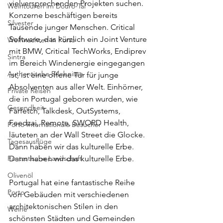
vielversprechenden Projekten suchen. 
Weintouren im Douro-Tal
Konzerne beschäftigen bereits 
Silvester
Tausende junger Menschen. Critical 
Software, das kürzlich ein Joint Venture 
Weihnachten in Porto
mit BMW, Critical TechWorks, Endiprev 
Sintra
im Bereich Windenergie eingegangen 
Authentische Erlebnisse
ist, ist eine offene Tür für junge 
Absolventen aus aller Welt. Einhörner, 
Private Reisen
die in Portugal geboren wurden, wie 
Gesundheit
Farfetch, Talkdesk, OutSystems, 
Feedzai, Remote, SWORD Health, 
Porto Internationale Besucher
läuteten an der Wall Street die Glocke.
Tagesausflüge
Dann haben wir das kulturelle Erbe.
Fantastische Landschaft
Dann haben wir das kulturelle Erbe.
Olivenöl
Portugal hat eine fantastische Reihe 
Porto
von Gebäuden mit verschiedenen 
architektonischen Stilen in den 
Weine
schönsten Städten und Gemeinden 