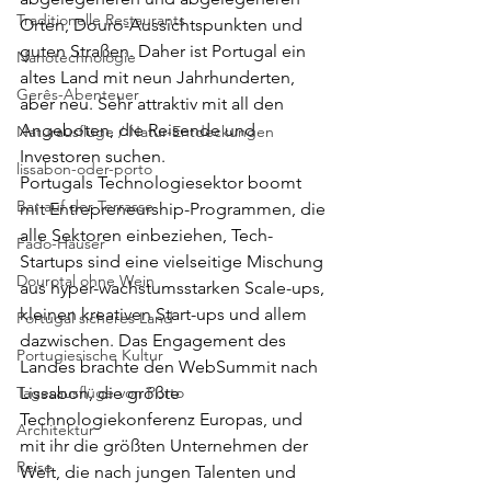
Traditionelle Restaurants
Orten, Douro-Aussichtspunkten und 
guten Straßen. Daher ist Portugal ein 
Nanotechnologie
altes Land mit neun Jahrhunderten, 
Gerês-Abenteuer
aber neu. Sehr attraktiv mit all den 
Angeboten, die Reisende und 
Naturausflüge / Natur-Entdeckungen
Investoren suchen.
lissabon-oder-porto
Portugals Technologiesektor boomt 
Bar auf der Terrasse
mit Entrepreneurship-Programmen, die 
alle Sektoren einbeziehen, Tech-
Fado-Häuser
Startups sind eine vielseitige Mischung 
Dourotal ohne Wein
aus hyper-wachstumsstarken Scale-ups, 
kleinen kreativen Start-ups und allem 
Portugal sicheres Land
dazwischen. Das Engagement des 
Portugiesische Kultur
Landes brachte den WebSummit nach 
Tagesausflüge von Porto
Lissabon, die größte 
Technologiekonferenz Europas, und 
Architektur
mit ihr die größten Unternehmen der 
Reise
Welt, die nach jungen Talenten und 