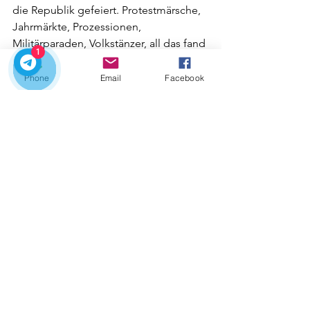
die Republik gefeiert. Protestmärsche, 
Jahrmärkte, Prozessionen, 
Militärparaden, Volkstänzer, all das fand 
1
hier statt.
Es ist besser, zurück zum Platz zu 
Phone
Email
Facebook
gehen. Wir werden die Statue von 
Pedro IV sehen. In seiner rechten Hand 
hält er die Verfassungsurkunde, die er 
Portugal angeboten hat. Dieser Platz 
begann drei Jahre lang mit dem 
Namen Praça da Constitution. (1820-
1823). Die Statue stammt aus dem Jahr 
1866. Auf beiden Seiten ihres Sockels 
sind zwei Gedenktafeln zu sehen. Die 
die Landung liberaler Truppen an 
einem Strand in Matosinhos und an 
einem anderen die Opfergabe des 
Herzens von D. Pedro IV an die Stadt 
Porto darstellen. Was auch auf dem 