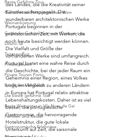
Beste Geführte Tour
des Landes, die die Kreativität seiner 
Künstler widerspiegeln. Die 
Geheimnisse Portugiesischen Wein
wunderbaren architektonischen Werke 
Weinverkostung
Portugals beginnen in der 
Gesunder Getränkekonsum (Consumo sa
prähistorischen Zeit, mit Werken, die 
noch heute besichtigt werden können. 
Douro-Tal
Die Vielfalt und Größe der 
Tagesausflug
vorhandenen Werke sind umfangreich. 
Portugal bietet eine wahre Reise durch 
Private Touren
die Geschichte, bei der jeder Raum ein 
Private Touren Porto
Geheimnis einer Region, eines Volkes 
Intelligente Mobilität
birgt. Im Vergleich zu anderen Ländern 
in Europa hat Portugal relativ attraktive 
Die beste geführte Tour
Lebenshaltungskosten. Daher ist es viel 
Beste Weingüter in Vila Nova de Gai
besser, die portugiesische 
Gastronomie, die hervorragende 
Familien und Kinder
Hotelstruktur, die gute lokale 
Gastronomische Erlebnisse
Unterkunft auf Zeit, die saisonale 
Vermietung ( 