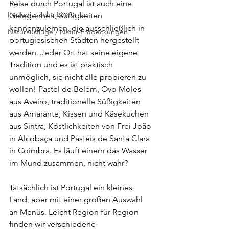
Reise durch Portugal ist auch eine 
Portugiesische Einhörner
Gelegenheit, Süßigkeiten 
kennenzulernen, die ausschließlich in 
Naturausflüge / Natur-Entdeckungen
portugiesischen Städten hergestellt 
werden. Jeder Ort hat seine eigene 
Tradition und es ist praktisch 
unmöglich, sie nicht alle probieren zu 
wollen! Pastel de Belém, Ovo Moles 
aus Aveiro, traditionelle Süßigkeiten 
aus Amarante, Kissen und Käsekuchen 
aus Sintra, Köstlichkeiten von Frei João 
in Alcobaça und Pastéis de Santa Clara 
in Coimbra. Es läuft einem das Wasser 
im Mund zusammen, nicht wahr?
Tatsächlich ist Portugal ein kleines 
Land, aber mit einer großen Auswahl 
an Menüs. Leicht Region für Region 
finden wir verschiedene 