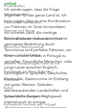
online)
Privattransfers
Ich würde sagen, dass die Frage 
Aussichtspunkte
allgemein für das ganze Land ist. Ich 
kann sagen, dass es eine Kombination 
Traditionelle Restaurants
von Faktoren ist. Gute Universitäten, 
Tavernen und Tascas
ein sicheres Land, die niedrige 
Kriminalitätsrate verbunden mit einer 
Wanderabenteuer (Aventuras de Cami
geringeren Bedrohung durch 
Weine und Weintourismus
Terrorismus sind perfekte Faktoren, um 
Museen und Denkmäler
einen sicheren Urlaub in Portugal zu 
genießen. Freundliche Menschen, viele 
Juwelen Nordportugals (Joias do nor
junge Leute sprechen Englisch, 
Geschmack von Porto (Sabores )
Leichtigkeit in Sprachen, Geschichte, 
Denkmäler, Gastronomie im Einklang 
Privatreise
mit guten Weinen, Stränden, 
Kultur
atemberaubenden Landschaften und 
Portugiesische Gastronomie
guten Verbindungen. Highspeed-
Internet auch an einigen 
Kulinarische Genüsse aus Portugal
abgelegeneren und abgelegeneren 