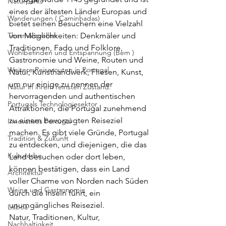
Naturparks
eines der ältesten Länder Europas und 
Wanderungen ( Caminhadas)
bietet seinen Besuchern eine Vielzahl 
Thermalquellen
von Möglichkeiten: Denkmäler und 
Traditionen, Fado und Folklore, 
Wohlbefinden und Entspannung (Bem )
Gastronomie und Weine, Routen und 
Weitere Reiserouten in Portugal
Natur, Kunsthandwerk, Fliesen, Kunst, 
um nur einige zu nennen der 
Natur in ihrem reinsten Zustand.
hervorragenden und authentischen 
Portugals Technologiesektor
Attraktionen, die Portugal zunehmend 
zu einem bevorzugten Reiseziel 
Innovatives Portugal
machen. Es gibt viele Gründe, Portugal 
Tradition & Zukunft
zu entdecken, und diejenigen, die das 
Kulturerbe
Land besuchen oder dort leben, 
können bestätigen, dass ein Land 
Architektur
voller Charme von Norden nach Süden 
Weine und Gastronomie
durch die Inseln führt, ein 
unumgängliches Reiseziel.
Lisboa
Natur, Traditionen, Kultur, 
Nachhaltigkeit