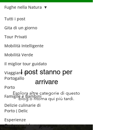
Fughe nella Natura
Tutti i post
Fughe nella
Gita di un giorno
Natura
Tour Privati
Mobilità Intelligente
Mobilità Verde
Il miglior tour guidato
I post stanno per
Viaggiare in
Portogallo
arrivare
Porto
Esplora altre categorie di questo
Famiglie e Bambini
blog o ritorna qui più tardi.
Delizie culinarie di
Porto ( Delic
Esperienze
Gastronomiche