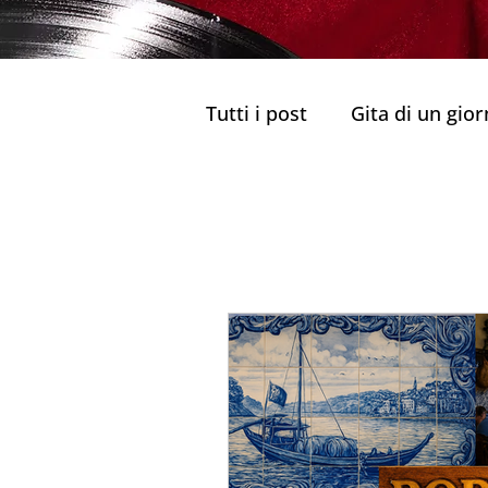
Tutti i post
Gita di un gio
Il miglior tour guidato
Ristoranti Tradizionali
Delizie culinarie di Porto 
Ristoranti Tradizionali
Sapori di Porto
Cucin