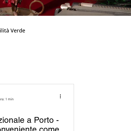
lità Verde
mbini
riche
Capodanno
ra: 1 min
 Tipici Portoghes
zionale a Porto -
Taverne e Tascas
conveniente come