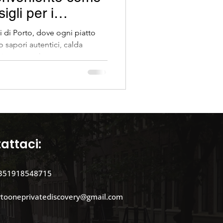
igli per i
a Porto
ali di Porto, dove ogni piatto
o sapori autentici, calda
ucina portoghese.
e di tour
attaci:
351918548715
rtooneprivatediscovery@gmail.com