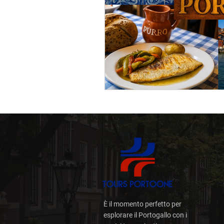
Bar sulla Terrazza
Via
Porto con una Locale
Trasferimenti Premium
È il momento perfetto per
esplorare il Portogallo con i