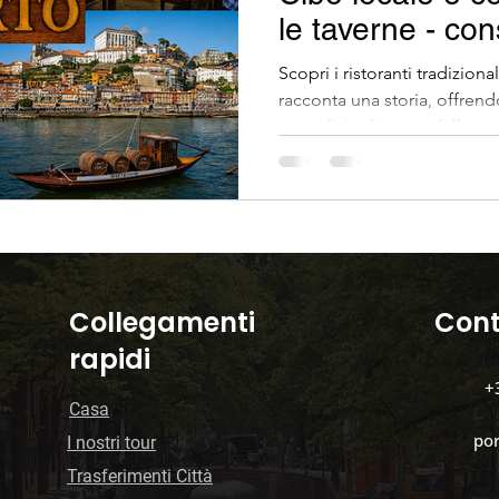
le taverne - cons
viaggiatori
ggi privati
Architettura
Trasporto pubblico 
Scopri i ristoranti tradizion
racconta una storia, offrend
ospitalità e l'anima della c
Pianificazione del viaggio
Trasferimenti privati
I migliori itinerari in Portogallo
Organizzazion
Collegamenti
Cont
rapidi
+
Casa
po
​I nostri tour
Trasferimenti Città