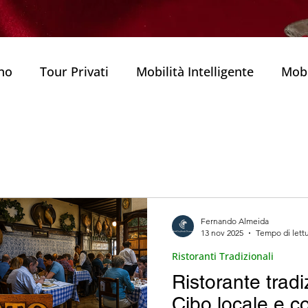
rno
Tour Privati
Mobilità Intelligente
Mobi
Viaggiare in Portogallo
Porto
Famiglie e Ba
( Delic
Esperienze Gastronomiche
Chiese sto
Fernando Almeida
13 nov 2025
Tempo di lettu
Tour privato di Porto
Natale a Porto
Piatti
Ristoranti Tradizionali
Ristorante tradi
a Portoghese
Porto Visitatori Internazionali
Cibo locale e 