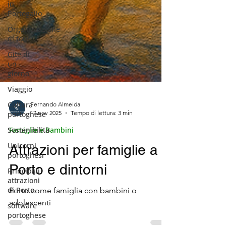
in
Portogallo
Organizzazione
di tour
Gite di
un
giorno
Viaggio
Cultura
portoghese
Sostenibilità
Unicorni
portoghesi
Principali
attrazioni
Fernando Almeida
17 nov 2025
Tempo di lettura: 3 min
di Porto
software
Famiglie e Bambini
portoghese
Attrazioni per famiglie a