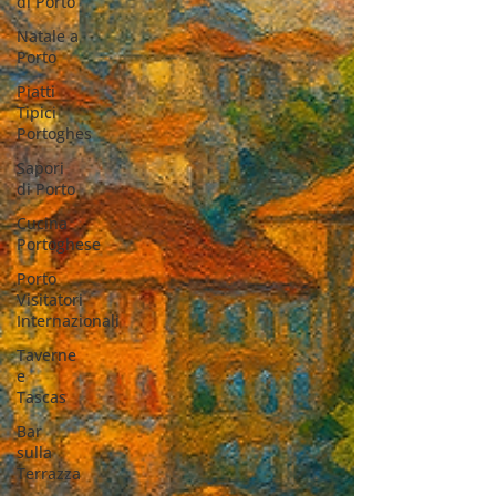
di Porto
Natale a
Porto
Piatti
Tipici
Portoghes
Sapori
di Porto
Cucina
Portoghese
Porto
Visitatori
Internazionali
Taverne
e
Tascas
Bar
sulla
Terrazza