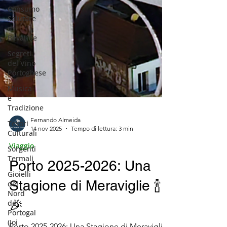
Consumo
Salutare
di
Bevande
Segreti
del Vino
Portoghese
Musica
e
Tradizione
Tesori
Culturali
Sorgenti
Termali
Gioielli
del
Nord
del
Portogal
(Joi