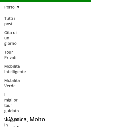
Porto
Tutti i
post
Gita di
un
giorno
Tour
Privati
Mobilità
Intelligente
Mobilità
Verde
Il
miglior
Porto
tour
guidato
L’Antica, Molto
Viaggiare
in