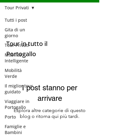
Tour Privati
Tutti i post
Tour Privati
Gita di un
giorno
Tour in tutto il
Tour Privati
Portogallo
Mobilità
Intelligente
Mobilità
Verde
Il miglior tour
I post stanno per
guidato
arrivare
Viaggiare in
Portogallo
Esplora altre categorie di questo
blog o ritorna qui più tardi.
Porto
Famiglie e
Bambini