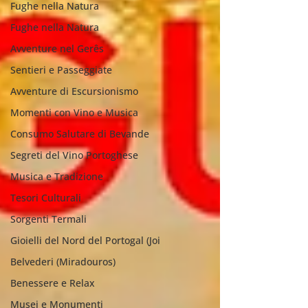
Fughe nella Natura
Fughe nella Natura
Avventure nel Gerês
Sentieri e Passeggiate
Avventure di Escursionismo
Momenti con Vino e Musica
Consumo Salutare di Bevande
Segreti del Vino Portoghese
Musica e Tradizione
Tesori Culturali
Sorgenti Termali
Gioielli del Nord del Portogal (Joi
Belvederi (Miradouros)
Benessere e Relax
Musei e Monumenti