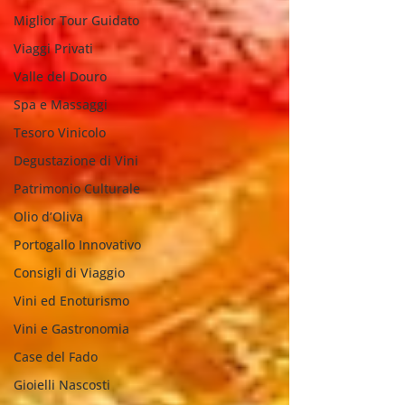
Miglior Tour Guidato
Viaggi Privati
Valle del Douro
Spa e Massaggi
Tesoro Vinicolo
Degustazione di Vini
Patrimonio Culturale
Olio d’Oliva
Portogallo Innovativo
Consigli di Viaggio
Vini ed Enoturismo
Vini e Gastronomia
Case del Fado
Gioielli Nascosti