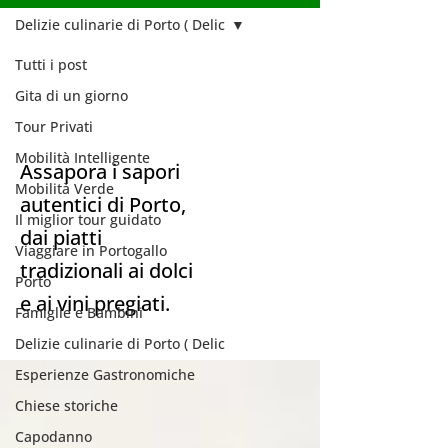
Delizie culinarie di Porto ( Delic
Tutti i post
Delizie culinarie
Gita di un giorno
di Porto ( Delic
Tour Privati
Mobilità Intelligente
Assapora i sapori
Mobilità Verde
autentici di Porto,
Il miglior tour guidato
dai piatti
Viaggiare in Portogallo
tradizionali ai dolci
Porto
e ai vini pregiati.
Famiglie e Bambini
Delizie culinarie di Porto ( Delic
Esperienze Gastronomiche
Chiese storiche
Capodanno