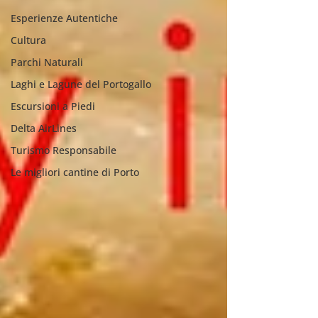
Esperienze Autentiche
Cultura
Parchi Naturali
Laghi e Lagune del Portogallo
Escursioni a Piedi
Delta AirLines
Turismo Responsabile
Le migliori cantine di Porto