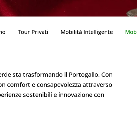
rno
Tour Privati
Mobilità Intelligente
Mobi
Viaggiare in Portogallo
Porto
Famiglie e Ba
erde sta trasformando il Portogallo. Con
( Delic
Esperienze Gastronomiche
Chiese sto
on comfort e consapevolezza attraverso
sperienze sostenibili e innovazione con
Tour privato di Porto
Natale a Porto
Piatti
a Portoghese
Porto Visitatori Internazionali