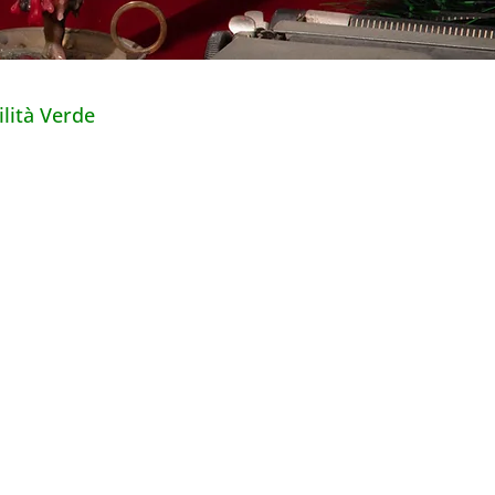
lità Verde
mbini
riche
Capodanno
 Tipici Portoghes
Taverne e Tascas