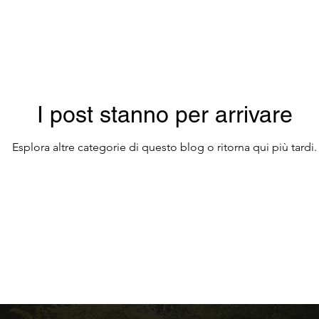
ggi privati
Architettura
Trasporto pubblico 
Pianificazione del viaggio
Trasferimenti privati
I post stanno per arrivare
Esplora altre categorie di questo blog o ritorna qui più tardi.
I migliori itinerari in Portogallo
Organizzazion