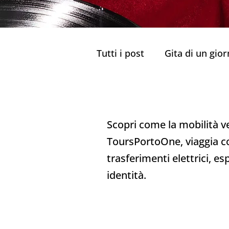
Tutti i post
Gita di un gio
Il miglior tour guidato
Mobilità Verde
Scopri come la mobilità v
Delizie culinarie di Porto 
ToursPortoOne, viaggia c
trasferimenti elettrici, e
identità.
Ristoranti Tradizionali
Sapori di Porto
Cucin