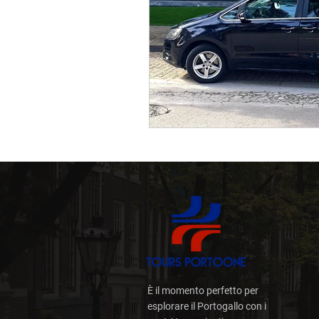
Bar sulla Terrazza
Via
Porto con una Locale
Trasferimenti Premium
È il momento perfetto per
esplorare il Portogallo con i