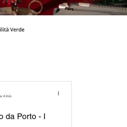
lità Verde
mbini
riche
Capodanno
a: 4 min
 Tipici Portoghes
o da Porto - I
Taverne e Tascas