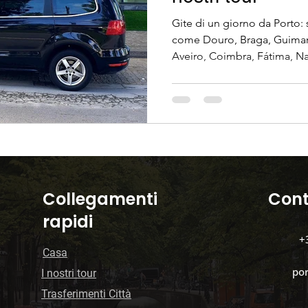
Gite di un giorno da Porto: 
ggi privati
Architettura
Trasporto pubblico 
come Douro, Braga, Guimar
Aveiro, Coimbra, Fátima, Na
comodità con le guide local
Pianificazione del viaggio
Trasferimenti privati
I migliori itinerari in Portogallo
Organizzazion
Collegamenti
Cont
rapidi
+
Casa
po
​I nostri tour
Trasferimenti Città