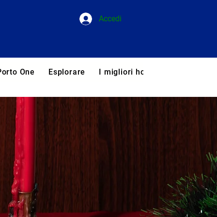
Accedi
Porto One
Esplorare
I migliori hotel del Portogallo