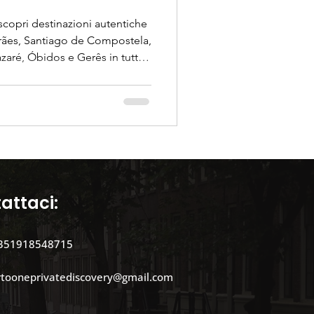
scopri destinazioni autentiche
a Porto
ães, Santiago de Compostela,
zaré, Óbidos e Gerês in tutta
i.
e di tour
attaci:
351918548715
rtooneprivatediscovery@gmail.com