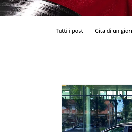
Tutti i post
Gita di un gio
Il miglior tour guidato
Tour privato di Porto
Delizie culinarie di Porto 
Ristoranti Tradizionali
Sapori di Porto
Cucin