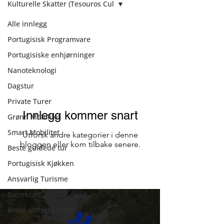
Kulturelle Skatter (Tesouros Cul
Alle innlegg
Kulturelle Skatter
Portugisisk Programvare
(Tesouros Cul
Portugisiske enhjørninger
Nanoteknologi
Dagstur
Private Turer
Innlegg kommer snart
Grønn Mobilitet
Smart Mobilitet
Utforsk andre kategorier i denne
bloggen eller kom tilbake senere.
Beste guidede tur
Portugisisk Kjøkken
Ansvarlig Turisme
Bærekraft
Beste vinhus i Porto