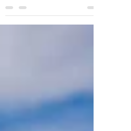
Innovasjon og Bærekraft
Oppdag den innovative og bærekraftige
siden av Portugal. Visjonære selskaper som
Farfetch, SWORD Health, Endiprev og
AgentifAI viser frem fremtiden med en
portugisisk sjel.