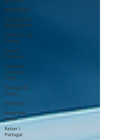
Nyttårsaften
Tradisjonelle
Restauranter
Tavernaer og
Tascas
Bar på
Terrassen
Offentlig
transport i
Porto
Portugisisk
kultur
arkitektur
Historiske
kirker
Reiser i
Portugal