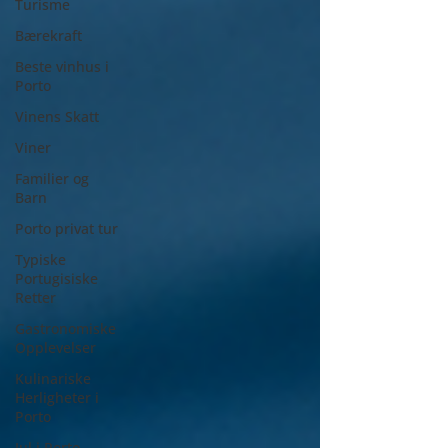
Turisme
Bærekraft
Beste vinhus i
Porto
Vinens Skatt
Viner
Familier og
Barn
Porto privat tur
Typiske
Portugisiske
Retter
Gastronomiske
Opplevelser
Kulinariske
Herligheter i
Porto
Jul i Porto