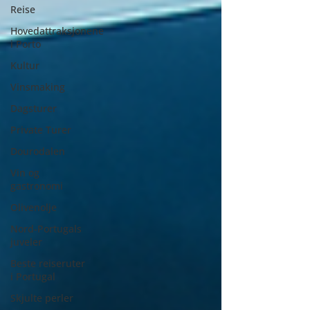
Reise
Hovedattraksjonene
i Porto
Kultur
Vinsmaking
Dagsturer
Private Turer
Dourodalen
Vin og
gastronomi
Olivenolje
Nord-Portugals
juveler
Beste reiseruter
i Portugal
Skjulte perler