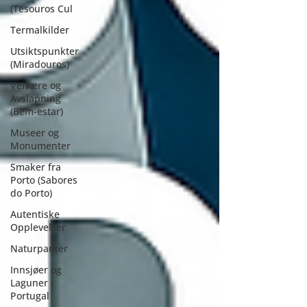
(Tesouros Cul
Termalkilder
Utsiktspunkter
(Miradouros)
Velvære og
Avslapning
(Bem-estar)
Museer og
Monumenter
Smaker fra
Porto (Sabores
do Porto)
Autentiske
Opplevelser
Naturparker
Innsjøer og
Laguner i
Portugal