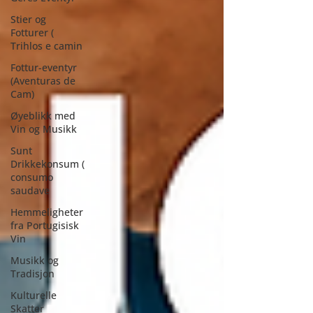
Stier og
Fotturer (
Trihlos e camin
Fottur-eventyr
(Aventuras de
Cam)
Øyeblikk med
Vin og Musikk
Sunt
Drikkekonsum (
consumo
saudave
Hemmeligheter
fra Portugisisk
Vin
Musikk og
Tradisjon
Kulturelle
Skatter