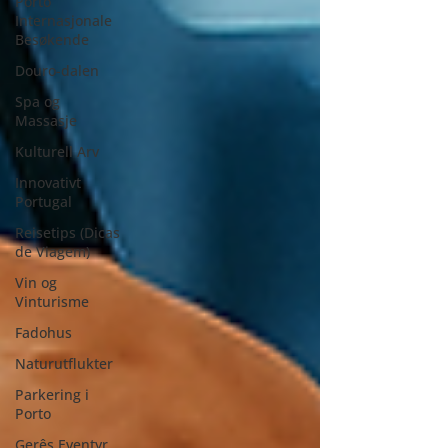
Porto
Internasjonale
Besøkende
Douro-dalen
Spa og
Massasje
Kulturell Arv
Innovativt
Portugal
Reisetips (Dicas
de Viagem)
Vin og
Vinturisme
Fadohus
Naturutflukter
Parkering i
Porto
Gerês Eventyr