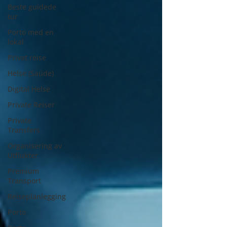
Beste guidede
tur
Porto med en
lokal
Privat reise
Helse (Saúde)
Digital Helse
Private Reiser
Private
Transfers
Organisering av
Utflukter
Premium
Transport
Reiseplanlegging
Porto