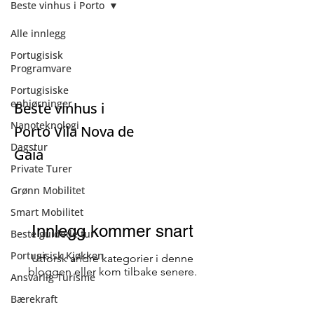
Beste vinhus i Porto
Alle innlegg
Beste vinhus i
Portugisisk
Programvare
Porto
Portugisiske
enhjørninger
Beste vinhus i
Nanoteknologi
Porto Vila Nova de
Dagstur
Gaia
Private Turer
Grønn Mobilitet
Smart Mobilitet
Innlegg kommer snart
Beste guidede tur
Portugisisk Kjøkken
Utforsk andre kategorier i denne
bloggen eller kom tilbake senere.
Ansvarlig Turisme
Bærekraft