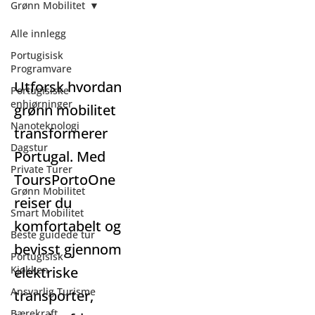
Grønn Mobilitet
Alle innlegg
Grønn Mobilitet
Portugisisk
Programvare
Utforsk hvordan
Portugisiske
enhjørninger
grønn mobilitet
Nanoteknologi
transformerer
Dagstur
Portugal. Med
Private Turer
ToursPortoOne
Grønn Mobilitet
reiser du
Smart Mobilitet
komfortabelt og
Beste guidede tur
bevisst gjennom
Portugisisk
Kjøkken
elektriske
Ansvarlig Turisme
transporter,
Bærekraft