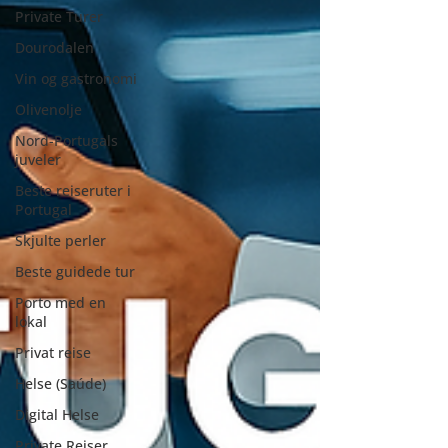
Private Turer
Dourodalen
Vin og gastronomi
Olivenolje
Nord-Portugals
juveler
Beste reiseruter i
Portugal
Skjulte perler
Beste guidede tur
Porto med en
lokal
Privat reise
Helse (Saúde)
Digital Helse
Private Reiser