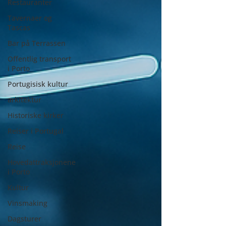
Restauranter
Tavernaer og
Tascas
Bar på Terrassen
Offentlig transport
i Porto
Portugisisk kultur
arkitektur
Historiske kirker
Reiser i Portugal
Reise
Hovedattraksjonene
i Porto
Kultur
Vinsmaking
Dagsturer