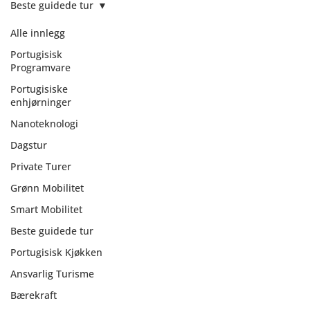
Beste guidede tur
Alle innlegg
Portugisisk
Programvare
Portugisiske
enhjørninger
Nanoteknologi
Dagstur
Private Turer
Grønn Mobilitet
Smart Mobilitet
Beste guidede tur
Beste guidede
Portugisisk Kjøkken
tur
Ansvarlig Turisme
Bærekraft