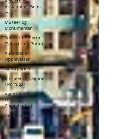
Velvære og
Avslapning (Bem-
estar)
Museer og
Monumenter
Smaker fra Porto
(Sabores do Porto)
Autentiske
Opplevelser
Naturparker
Innsjøer og Laguner
i Portugal
Vandringer -
Fotturer (
Caminhadas)
Delta AirLines