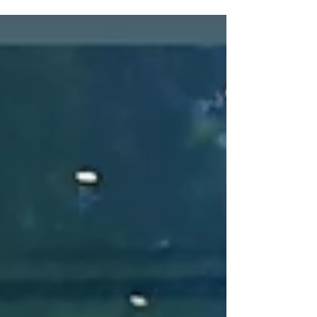
Portugal avhenger av
dine reisepreferanser.
Den beste måten å velge mellom Lisboa og
Porto i Portugal avhenger av dine
reisepreferanser.