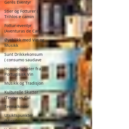
Gerês Eventyr
Stier og Fotturer (
Trihlos e camin
Fottur-eventyr
(Aventuras de Cam)
Øyeblikk med Vin og
Musikk
Sunt Drikkekonsum
( consumo saudave
Hemmeligheter fra
Portugisisk Vin
Musikk og Tradisjon
Kulturelle Skatter
(Tesouros Cul
Termalkilder
Utsiktspunkter
(Miradouros)