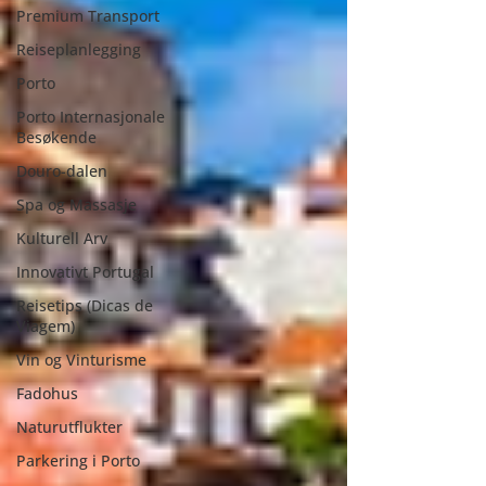
Premium Transport
Reiseplanlegging
Porto
Porto Internasjonale
Besøkende
Douro-dalen
Spa og Massasje
Kulturell Arv
Innovativt Portugal
Reisetips (Dicas de
Viagem)
Vin og Vinturisme
Fadohus
Naturutflukter
Parkering i Porto