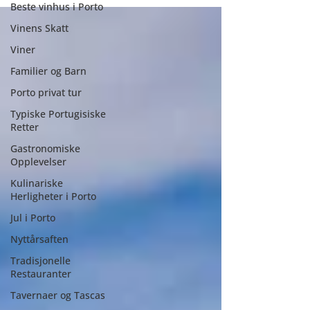
Beste vinhus i Porto
Vinens Skatt
Viner
Familier og Barn
Porto privat tur
Typiske Portugisiske
Retter
Gastronomiske
Opplevelser
Kulinariske
Herligheter i Porto
Jul i Porto
Nyttårsaften
Tradisjonelle
Restauranter
Tavernaer og Tascas