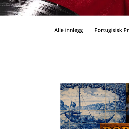
Alle innlegg
Portugisisk 
Private Turer
Grønn M
Tradisjonelle Restaura
Ansvarlig Turisme
Bæ
Familier og Barn
Port
Kulinariske Herligheter i 