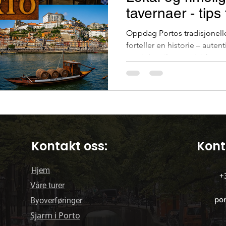
tavernaer - tips
Bar på Terrassen
Offentlig transport i Porto
Oppdag Portos tradisjonelle 
forteller en historie – auten
og sjelen til portugisisk mat
kirker
Reiser i Portugal
Reise
Kontakt oss:
Kont
Hjem
+
Våre turer
po
Byoverføringer
Sjarm i Porto