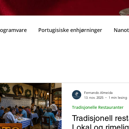
Programvare
Portugisiske enhjørninger
Nanot
obilitet
Smart Mobilitet
Beste guidede tur
nter
rekraft
Beste vinhus i Porto
Vinens Skatt
Fernando Almeida
13. nov. 2025
1 min lesing
o privat tur
Typiske Portugisiske Retter
Gast
Tradisjonelle Restauranter
Tradisjonell rest
Porto
Jul i Porto
Nyttårsaften
Tradisjone
Lokal og rimeli