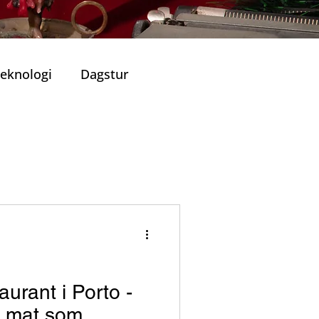
eknologi
Dagstur
Portugisisk Kjøkken
Viner
ronomiske Opplevelser
aurant i Porto -
lle Restauranter
g mat som