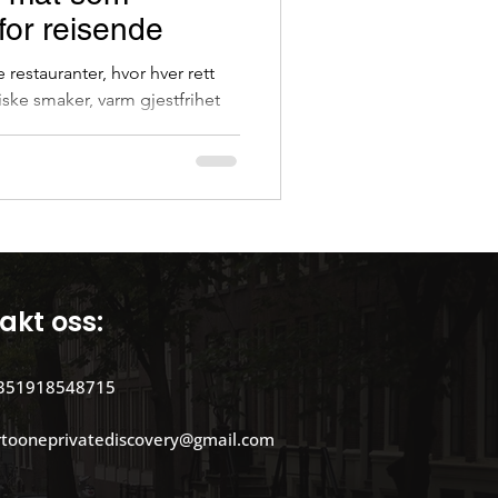
 for reisende
Portugisisk kultur
restauranter, hvor hver rett
tiske smaker, varm gjestfrihet
.
akt oss:
351918548715
rtooneprivatediscovery@gmail.com