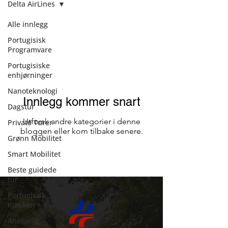
Delta AirLines
Alle innlegg
Delta AirLines
Portugisisk
Programvare
Portugisiske
enhjørninger
Nanoteknologi
Innlegg kommer snart
Dagstur
Utforsk andre kategorier i denne
Private Turer
bloggen eller kom tilbake senere.
Grønn Mobilitet
Smart Mobilitet
Beste guidede
tur
Portugisisk
Kjøkken
Ansvarlig