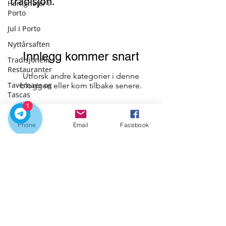
tradisjon.
Herligheter i
Porto
Jul i Porto
Nyttårsaften
Innlegg kommer snart
Tradisjonelle
Restauranter
Utforsk andre kategorier i denne
Tavernaer og
bloggen eller kom tilbake senere.
Tascas
1
Bar på
Terrassen
Phone
Email
Facebook
Offentlig
transport i
Porto
Portugisisk
kultur
arkitektur
Historiske
Det er den perfekte tiden å utforske Portugal
kirker
med våre private turer