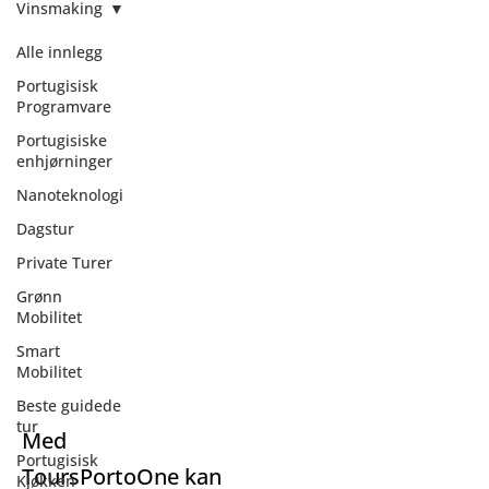
Vinsmaking
Alle innlegg
Portugisisk
Programvare
Portugisiske
enhjørninger
Nanoteknologi
Dagstur
Private Turer
Grønn
Mobilitet
Smart
Mobilitet
Vinsmaking
Beste guidede
tur
Med
Portugisisk
ToursPortoOne kan
Kjøkken