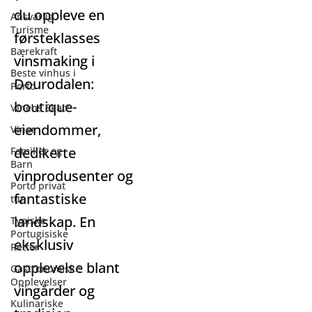
du oppleve en
Ansvarlig
Turisme
førsteklasses
Bærekraft
vinsmaking i
Beste vinhus i
Dourodalen:
Porto
boutique-
Vinens Skatt
eiendommer,
Viner
dedikerte
Familier og
Barn
vinprodusenter og
Porto privat
fantastiske
tur
landskap. En
Typiske
Portugisiske
eksklusiv
Retter
opplevelse blant
Gastronomiske
Opplevelser
vingårder og
Kulinariske