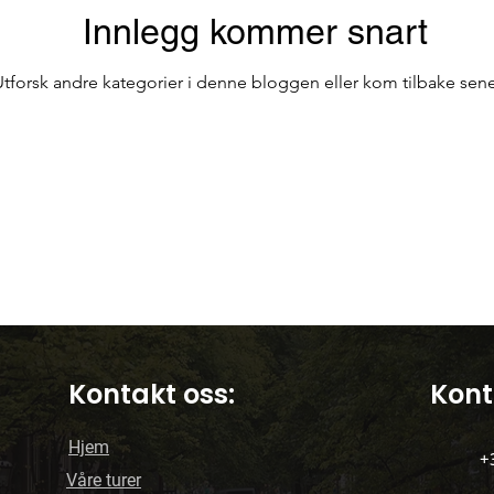
Innlegg kommer snart
Bar på Terrassen
Offentlig transport i Porto
Utforsk andre kategorier i denne bloggen eller kom tilbake sene
kirker
Reiser i Portugal
Reise
Kontakt oss:
Kont
Hjem
+
Våre turer