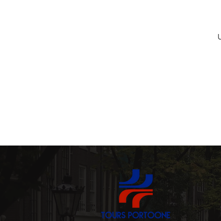
Tavernaer og Tascas
arkitektur
Historiske 