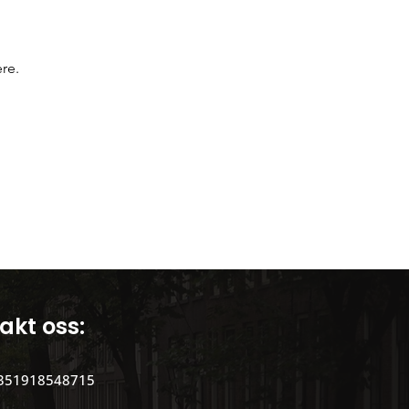
Portugisisk kultur
re.
akt oss:
351918548715