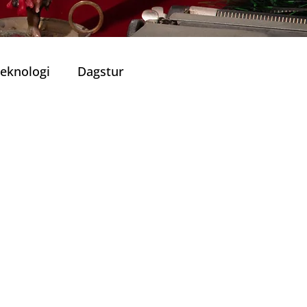
eknologi
Dagstur
Portugisisk Kjøkken
Viner
ronomiske Opplevelser
lle Restauranter