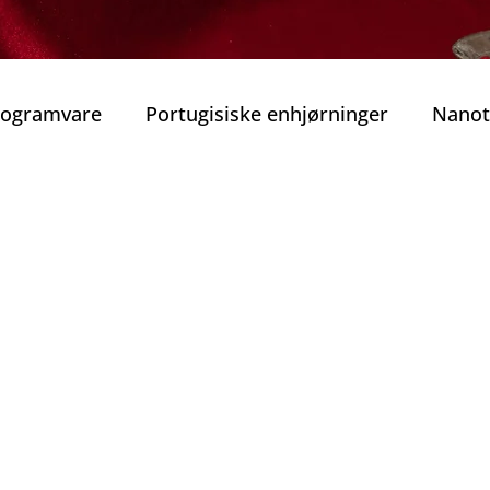
Programvare
Portugisiske enhjørninger
Nanot
obilitet
Smart Mobilitet
Beste guidede tur
consumo saudave
rekraft
Beste vinhus i Porto
Vinens Skatt
o privat tur
Typiske Portugisiske Retter
Gast
Porto
Jul i Porto
Nyttårsaften
Tradisjone