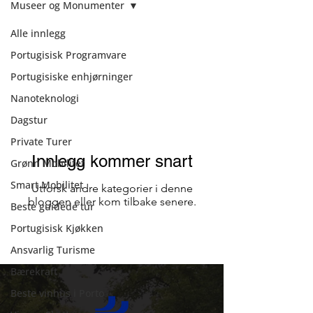
Museer og Monumenter
Alle innlegg
Museer og
Portugisisk Programvare
Monumenter
Portugisiske enhjørninger
Nanoteknologi
Dagstur
Private Turer
Innlegg kommer snart
Grønn Mobilitet
Smart Mobilitet
Utforsk andre kategorier i denne
bloggen eller kom tilbake senere.
Beste guidede tur
Portugisisk Kjøkken
Ansvarlig Turisme
Bærekraft
Beste vinhus i Porto