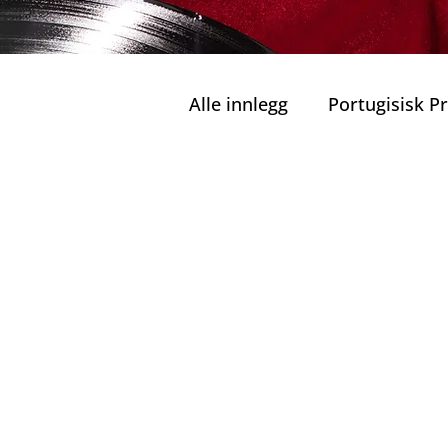
Alle innlegg
Portugisisk 
Private Turer
Grønn M
Nord-Portugals juveler
Ansvarlig Turisme
Bæ
Familier og Barn
Port
Kulinariske Herligheter i 