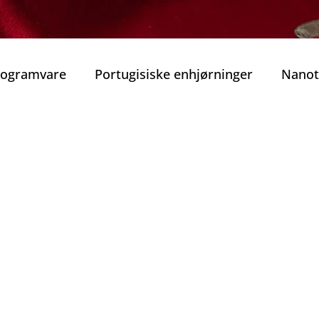
Programvare
Portugisiske enhjørninger
Nanot
obilitet
Smart Mobilitet
Beste guidede tur
rekraft
Beste vinhus i Porto
Vinens Skatt
o privat tur
Typiske Portugisiske Retter
Gast
Porto
Jul i Porto
Nyttårsaften
Tradisjone