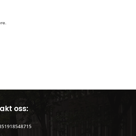
Portugisisk kultur
re.
akt oss:
351918548715