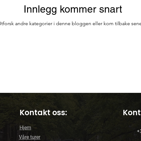
Innlegg kommer snart
Bar på Terrassen
Offentlig transport i Porto
Utforsk andre kategorier i denne bloggen eller kom tilbake sene
kirker
Reiser i Portugal
Reise
Kontakt oss:
Kont
Hjem
+
Våre turer