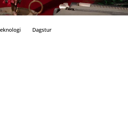
eknologi
Dagstur
Portugisisk Kjøkken
Viner
ronomiske Opplevelser
lle Restauranter