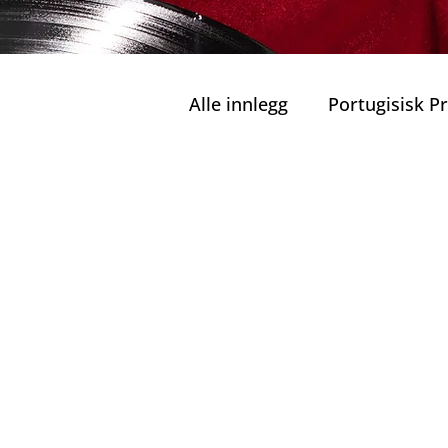
Alle innlegg
Portugisisk 
Private Turer
Grønn M
Private Turer
Ansvarlig Turisme
Bæ
Familier og Barn
Port
Kulinariske Herligheter i 