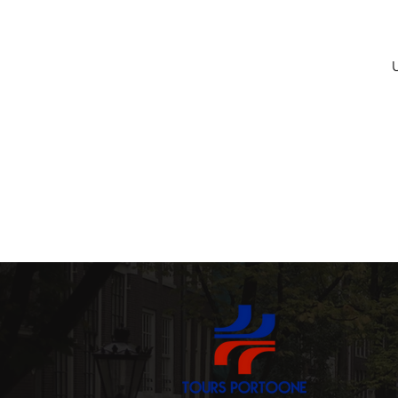
Tavernaer og Tascas
arkitektur
Historiske 