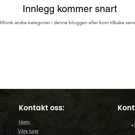
Innlegg kommer snart
Bar på Terrassen
Offentlig transport i Porto
Utforsk andre kategorier i denne bloggen eller kom tilbake sene
kirker
Reiser i Portugal
Reise
Kontakt oss:
Kont
Hjem
+
Våre turer