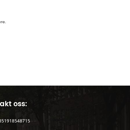
Portugisisk kultur
re.
akt oss:
351918548715