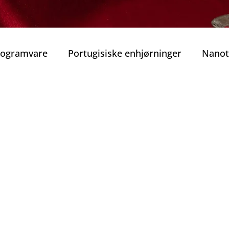
Programvare
Portugisiske enhjørninger
Nanot
obilitet
Smart Mobilitet
Beste guidede tur
rekraft
Beste vinhus i Porto
Vinens Skatt
o privat tur
Typiske Portugisiske Retter
Gast
Porto
Jul i Porto
Nyttårsaften
Tradisjone