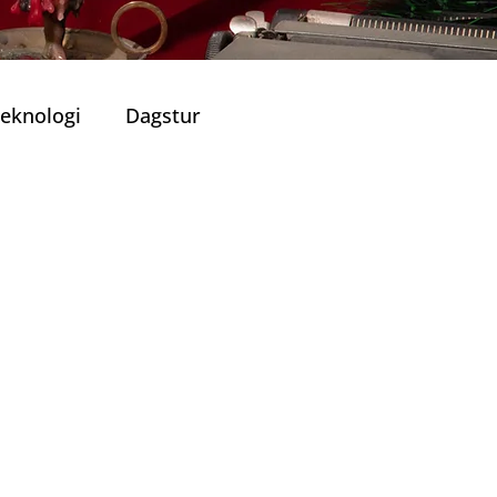
eknologi
Dagstur
Portugisisk Kjøkken
Viner
ronomiske Opplevelser
lle Restauranter