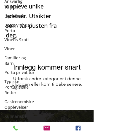
Ansvarlig
oppleve unike
Turisme
følelser. Utsikter
Bærekraft
som tar pusten fra
Beste vinhus i
Porto
deg.
Vinens Skatt
Viner
Familier og
Barn
Innlegg kommer snart
Porto privat tur
Utforsk andre kategorier i denne
Typiske
bloggen eller kom tilbake senere.
Portugisiske
Retter
Gastronomiske
Opplevelser
Kulinariske
Herligheter i
Porto