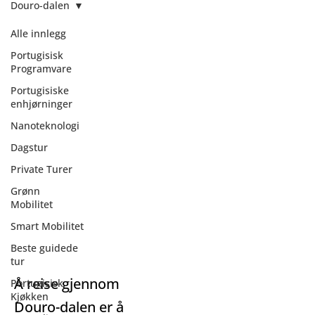
Douro-dalen
Alle innlegg
Portugisisk
Programvare
Portugisiske
enhjørninger
Nanoteknologi
Dagstur
Private Turer
Grønn
Mobilitet
Smart Mobilitet
Beste guidede
Douro-dalen
tur
Å reise gjennom
Portugisisk
Kjøkken
Douro-dalen er å