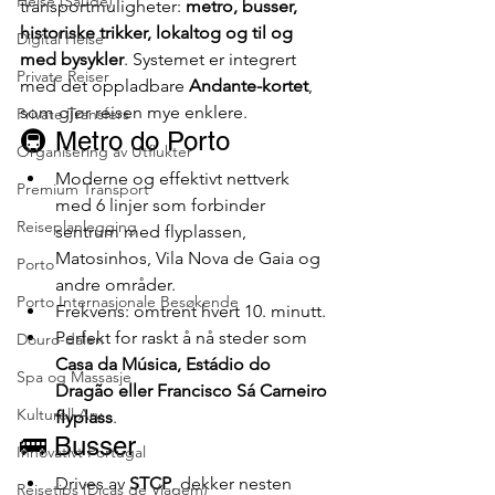
Helse (Saúde)
transportmuligheter: 
metro, busser, 
historiske trikker, lokaltog og til og 
Digital Helse
med bysykler
. Systemet er integrert 
Private Reiser
med det oppladbare 
Andante-kortet
, 
som gjør reisen mye enklere.
Private Transfers
🚇 Metro do Porto
Organisering av Utflukter
Moderne og effektivt nettverk 
Premium Transport
med 6 linjer som forbinder 
Reiseplanlegging
sentrum med flyplassen, 
Matosinhos, Vila Nova de Gaia og 
Porto
andre områder.
Porto Internasjonale Besøkende
Frekvens: omtrent hvert 10. minutt.
Perfekt for raskt å nå steder som 
Douro-dalen
Casa da Música, Estádio do 
Spa og Massasje
Dragão eller Francisco Sá Carneiro 
Kulturell Arv
flyplass
.
🚌 Busser
Innovativt Portugal
Drives av 
STCP
, dekker nesten 
Reisetips (Dicas de Viagem)