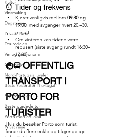
Kultur
⏰ Tider og frekvens
Vinsmaking
Kjører vanligvis mellom 
09:30 og 
Dagsturer
19:00
, med avganger hvert 20.–30. 
minutt.
Private Turer
Om vinteren kan tidene være 
Dourodalen
redusert (siste avgang rundt 16:30–
Vin og gastronomi
17:00).
OFFENTLIG 
🚇🚍 
Olivenolje
Nord-Portugals juveler
TRANSPORT I 
Beste reiseruter i Portugal
PORTO FOR 
Skjulte perler
Beste guidede tur
TURISTER
Porto med en lokal
Hvis du besøker Porto som turist, 
Privat reise
finner du flere enkle og tilgjengelige 