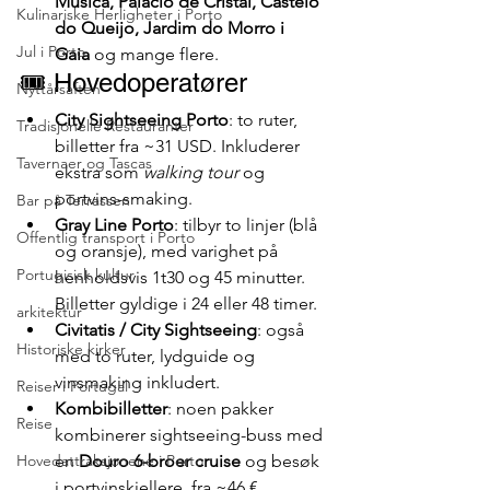
Música, Palácio de Cristal, Castelo 
Kulinariske Herligheter i Porto
do Queijo, Jardim do Morro i 
Jul i Porto
Gaia
 og mange flere.
🎟️ Hovedoperatører
Nyttårsaften
City Sightseeing Porto
: to ruter, 
Tradisjonelle Restauranter
billetter fra ~31 USD. Inkluderer 
Tavernaer og Tascas
ekstra som 
walking tour
 og 
portvins-smaking.
Bar på Terrassen
Gray Line Porto
: tilbyr to linjer (blå 
Offentlig transport i Porto
og oransje), med varighet på 
Portugisisk kultur
henholdsvis 1t30 og 45 minutter. 
Billetter gyldige i 24 eller 48 timer.
arkitektur
Civitatis / City Sightseeing
: også 
Historiske kirker
med to ruter, lydguide og 
vinsmaking inkludert.
Reiser i Portugal
Kombibilletter
: noen pakker 
Reise
kombinerer sightseeing-buss med 
Hovedattraksjonene i Porto
en 
Douro 6-broer cruise
 og besøk 
i portvinskjellere, fra ~46 €.