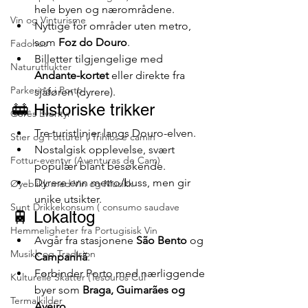
hele byen og nærområdene.
Vin og Vinturisme
Nyttige for områder uten metro, 
som 
Foz do Douro
.
Fadohus
Billetter tilgjengelige med 
Naturutflukter
Andante-kortet
 eller direkte fra 
Parkering i Porto
sjåføren (dyrere).
🚋 Historiske trikker
Gerês Eventyr
Tre turistlinjer langs Douro-elven.
Stier og Fotturer ( Trihlos e camin
Nostalgisk opplevelse, svært 
Fottur-eventyr (Aventuras de Cam)
populær blant besøkende.
Dyrere enn metro/buss, men gir 
Øyeblikk med Vin og Musikk
unike utsikter.
Sunt Drikkekonsum ( consumo saudave
🚆 Lokaltog
Hemmeligheter fra Portugisisk Vin
Avgår fra stasjonene 
São Bento
 og 
Musikk og Tradisjon
Campanhã
.
Forbinder Porto med nærliggende 
Kulturelle Skatter (Tesouros Cul
byer som 
Braga, Guimarães og 
Termalkilder
Aveiro
.