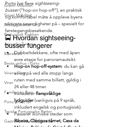
Porto har flere 
sightseeing-
Grønn Mobilitet
busser
 (“hop-on hop-off”), en praktisk 
Smart Mobilitet
og komfortabel måte å oppleve byens 
viktigste severdigheter på – spesielt for 
Beste guidede tur
førstegangsbesøkende.
Portugisisk Kjøkken
🚍 Hvordan sightseeing-
Ansvarlig Turisme
busser fungerer
Dobbeltdekkere, ofte med åpen 
Bærekraft
øvre etasje for panoramautsikt.
Beste vinhus i Porto
Hop-on hop-off-system
: du kan gå 
Vinens Skatt
av og på ved alle stopp langs 
ruten med samme billett, gyldig i 
Viner
24 eller 48 timer.
Familier og Barn
Inkluderer 
flerspråklige 
lydguider
 (vanligvis på 9 språk, 
Porto privat tur
inkludert engelsk og portugisisk).
Typiske Portugisiske Retter
Passerer ikoniske steder som 
Ribeira, Clérigos-tårnet, Casa da 
Gastronomiske Opplevelser