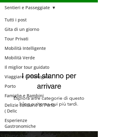
Sentieri e Passeggiate
Tutti i post
Sentieri e
Gita di un giorno
Passeggiate
Tour Privati
Mobilità Intelligente
Mobilità Verde
Il miglior tour guidato
I post stanno per
Viaggiare in Portogallo
arrivare
Porto
Famiglie e Bambini
Esplora altre categorie di questo
blog o ritorna qui più tardi.
Delizie culinarie di Porto
( Delic
Esperienze
Gastronomiche
Chiese storiche