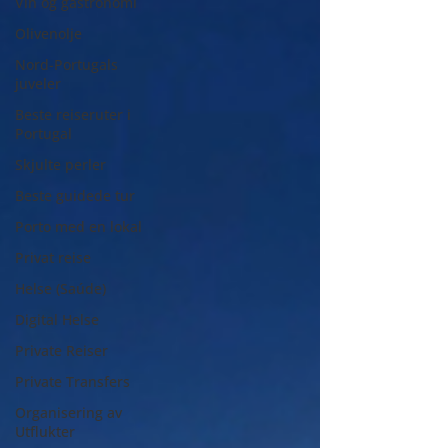
Vin og gastronomi
Olivenolje
Nord-Portugals
juveler
Beste reiseruter i
Portugal
Skjulte perler
Beste guidede tur
Porto med en lokal
Privat reise
Helse (Saúde)
Digital Helse
Private Reiser
Private Transfers
Organisering av
Utflukter