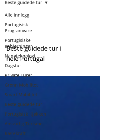
Beste guidede tur
Alle innlegg
Beste guidede
Portugisisk
Programvare
tur
Portugisiske
enhjørninger
Beste guidede tur i
Nanoteknologi
hele Portugal
Dagstur
Private Turer
Grønn Mobilitet
Smart Mobilitet
Beste guidede tur
Portugisisk Kjøkken
Ansvarlig Turisme
Bærekraft