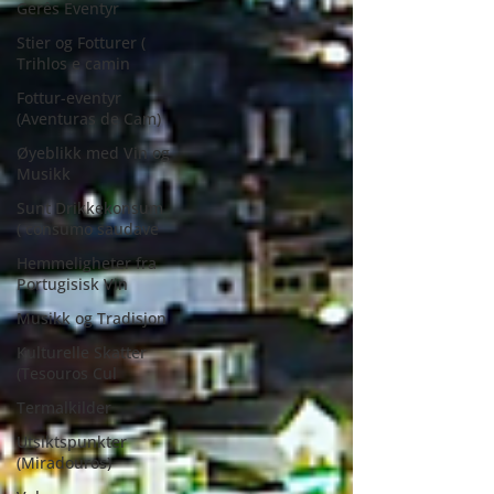
Gerês Eventyr
Stier og Fotturer (
Trihlos e camin
Fottur-eventyr
(Aventuras de Cam)
Øyeblikk med Vin og
Musikk
Sunt Drikkekonsum
( consumo saudave
Hemmeligheter fra
Portugisisk Vin
Musikk og Tradisjon
Kulturelle Skatter
(Tesouros Cul
Termalkilder
Utsiktspunkter
(Miradouros)