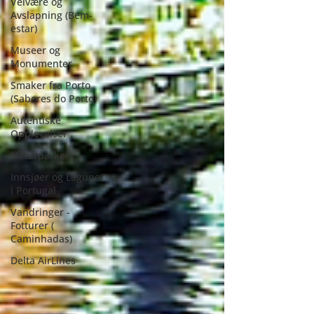
Velvære og
Avslapning (Bem-
estar)
Museer og
Monumenter
Smaker fra Porto
(Sabores do Porto)
Autentiske
Opplevelser
Naturparker
Innsjøer og Laguner
i Portugal
Vandringer -
Fotturer (
Caminhadas)
Delta AirLines