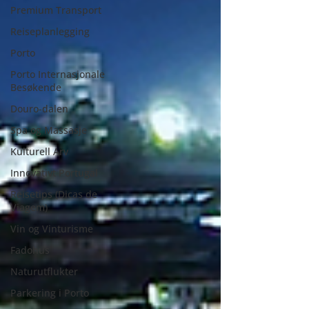
Premium Transport
Reiseplanlegging
Porto
Porto Internasjonale
Besøkende
Douro-dalen
Spa og Massasje
Kulturell Arv
Innovativt Portugal
Reisetips (Dicas de
Viagem)
Vin og Vinturisme
Fadohus
Naturutflukter
Parkering i Porto