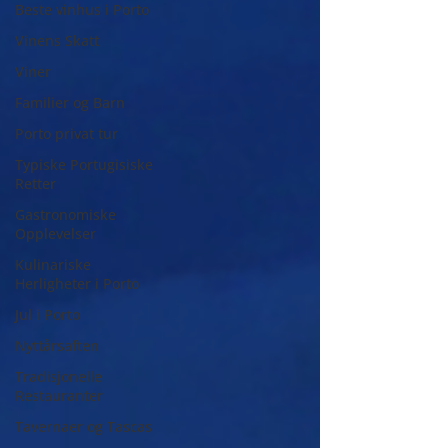
Beste vinhus i Porto
Vinens Skatt
Viner
Familier og Barn
Porto privat tur
Typiske Portugisiske
Retter
Gastronomiske
Opplevelser
Kulinariske
Herligheter i Porto
Jul i Porto
Nyttårsaften
Tradisjonelle
Restauranter
Tavernaer og Tascas