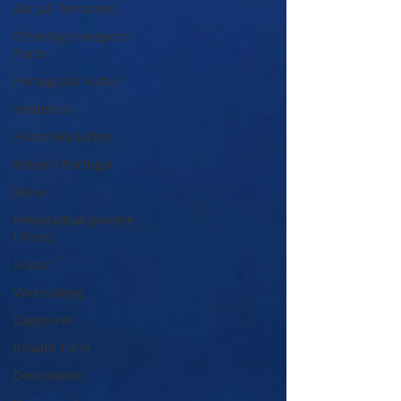
Bar på Terrassen
Offentlig transport i
Porto
Portugisisk kultur
arkitektur
Historiske kirker
Reiser i Portugal
Reise
Hovedattraksjonene
i Porto
Kultur
Vinsmaking
Dagsturer
Private Turer
Dourodalen