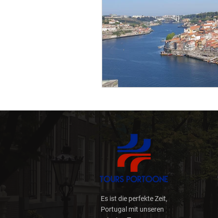
Nachhaltigkeit
Digita
Reiseplanung
Reisen 
Wege und Wander (Trilho
Wild
Weinschatz
Es ist die perfekte Zeit,
Portugal mit unseren