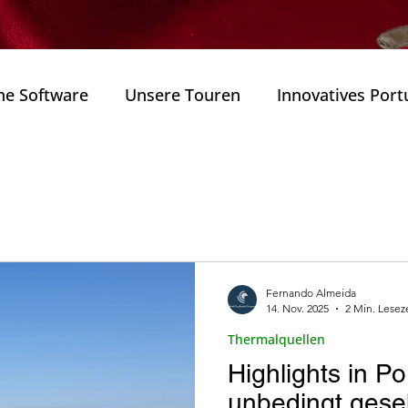
he Software
Unsere Touren
Innovatives Port
als
Naturparks
Wanderungen ( Caminhadas
annung (Bem )
Weitere Reiserouten in Portugal
Fernando Almeida
14. Nov. 2025
2 Min. Lesez
Zustand.
Portugals Technologiesektor
Innova
Thermalquellen
Highlights in Po
ulturerbe
Architektur
Weine und Gastronom
unbedingt ges