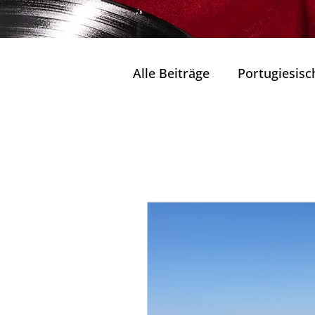
Alle Beiträge
Portugiesisc
Seen und Lagunen Portug
Kulturelle Schätze
Wohlbefinden und Entsp
Natur in ihrem reinsten 
Tradition & Zukunft
K