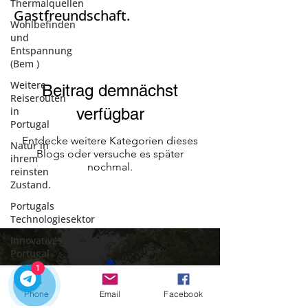
Thermalquellen
Gastfreundschaft.
Wohlbefinden
und
Entspannung
(Bem )
Weitere
Beitrag demnächst
Reiserouten
in
verfügbar
Portugal
Entdecke weitere Kategorien dieses
Natur in
Blogs oder versuche es später
ihrem
nochmal.
reinsten
Zustand.
Portugals
Technologiesektor
Innovatives
Portugal
1
Tradition
&
Phone
Email
Facebook
Zukunft