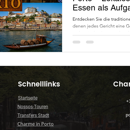
Essen als Aufga
Reisende
le Gesundheit
Grüne Mobilität
Organisation 
Entdecken Sie die traditione
denen jedes Gericht eine Ge
authentische Aromen, herzl
in Portugal
lissabon-oder-porto
Hauptattrak
Seele der portugiesischen 
s e caminha)
Spas und Massagen
Porto mit 
​Schnelllinks
Char
Startseite
+
Nossos-Touren
p
​Transfers Stadt
Charme in Porto