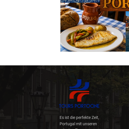
Nachhaltigkeit
Digita
Reiseplanung
Reisen 
Wege und Wander (Trilho
Wild
Weinschatz
Es ist die perfekte Zeit,
Portugal mit unseren