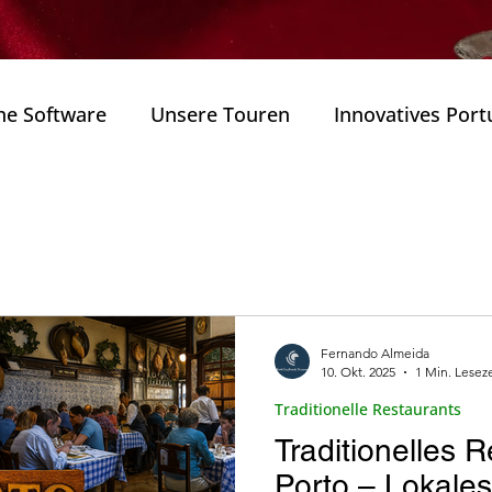
he Software
Unsere Touren
Innovatives Port
als
Naturparks
Wanderungen ( Caminhadas
nts
annung (Bem )
Weitere Reiserouten in Portugal
Fernando Almeida
10. Okt. 2025
1 Min. Leseze
Zustand.
Portugals Technologiesektor
Innova
Traditionelle Restaurants
Traditionelles R
ulturerbe
Architektur
Weine und Gastronom
Porto – Lokale