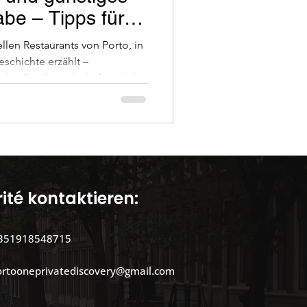
be – Tipps für
von Ausflügen
llen Restaurants von Porto, in
schichte erzählt –
iche Gastfreundschaft und die
tionen von Porto Entdec
Küche.
einem Einheimischen
ité kontaktieren:
351918548715
ortooneprivatediscovery@gmail.com