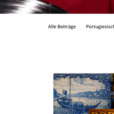
Alle Beiträge
Portugiesisc
Seen und Lagunen Portug
Traditionelle Restaura
Wohlbefinden und Entsp
Natur in ihrem reinsten 
Tradition & Zukunft
K