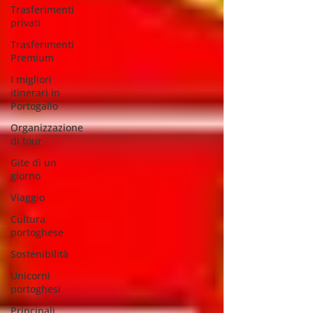
Trasferimenti
privati
Trasferimenti
Premium
I migliori
itinerari in
Portogallo
Organizzazione
di tour
Gite di un
giorno
Viaggio
Cultura
portoghese
Sostenibilità
Unicorni
portoghesi
Principali