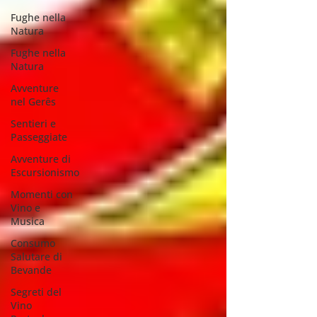
Fughe nella
Natura
Fughe nella
Natura
Avventure
nel Gerês
Sentieri e
Passeggiate
Avventure di
Escursionismo
Momenti con
Vino e
Musica
Consumo
Salutare di
Bevande
Segreti del
Vino