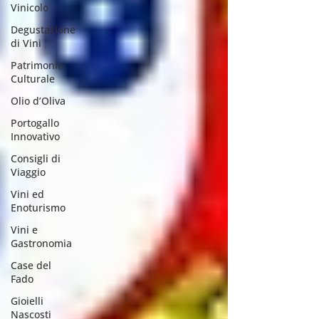
Vinicolo
Degustazione
di Vini
Patrimonio
Culturale
Olio d’Oliva
Portogallo
Innovativo
Consigli di
Viaggio
Vini ed
Enoturismo
Vini e
Gastronomia
Case del
Fado
Gioielli
Nascosti