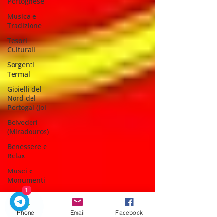
Portoghese
Musica e
Tradizione
Tesori
Culturali
Sorgenti
Termali
Gioielli del
Nord del
Portogal (Joi
Belvederi
(Miradouros)
Benessere e
Relax
Musei e
Monumenti
Esperienze
1
Autentiche
Phone
Email
Facebook