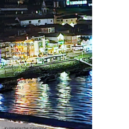
Traditionelle
Restaurants
Tavernen und Tascas
Wanderabenteuer
(Aventuras de Cami
Weine und
Weintourismus
Museen und
Denkmäler
Juwelen Nordportugals
(Joias do nor
Geschmack von Porto
(Sabores )
Privatreise
Kultur
Portugiesische
Gastronomie
Kulinarische Genüsse