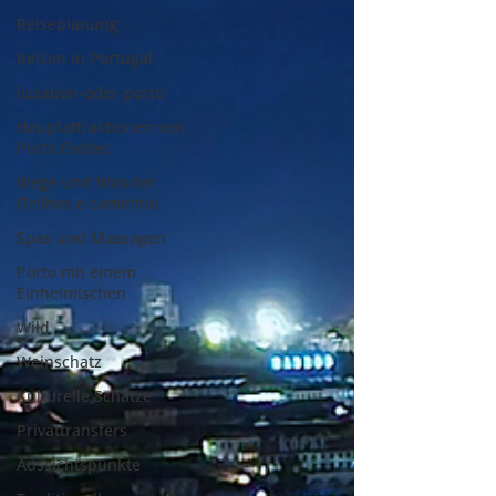
Reiseplanung
Reisen in Portugal
lissabon-oder-porto
Hauptattraktionen von
Porto Entdec
Wege und Wander
(Trilhos e caminha)
Spas und Massagen
Porto mit einem
Einheimischen
Wild
Weinschatz
Kulturelle Schätze
Privattransfers
Aussichtspunkte