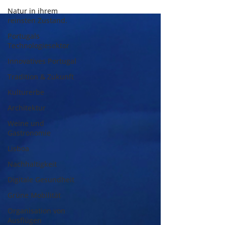
Natur in ihrem
reinsten Zustand.
Portugals
Technologiesektor
Innovatives Portugal
Tradition & Zukunft
Kulturerbe
Architektur
Weine und
Gastronomie
Lisboa
Nachhaltigkeit
Digitale Gesundheit
Grüne Mobilität
Organisation von
Ausflügen