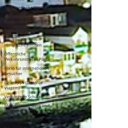
Portugiesische Küche
Kulinarische
Köstlichkeiten Porto
Typische Portugiesische
Gerichte
Historische Kirchen
Öffentliche
Verkehrsmittel in Porto
Porto für internationale
Besucher
Reisetipps (Dicas de
Viagem)
Verborgene Schätze
Momente mit Wein und
Musik
Musik und Tradition