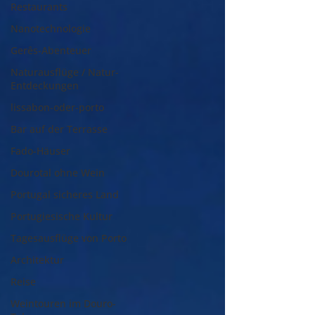
Restaurants
Nanotechnologie
Gerês-Abenteuer
Naturausflüge / Natur-
Entdeckungen
lissabon-oder-porto
Bar auf der Terrasse
Fado-Häuser
Dourotal ohne Wein
Portugal sicheres Land
Portugiesische Kultur
Tagesausflüge von Porto
Architektur
Reise
Weintouren im Douro-