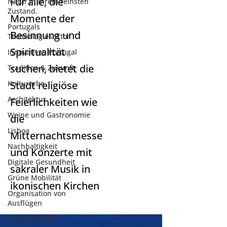
Für alle, die
Natur in ihrem reinsten
Zustand.
Momente der
Portugals
Besinnung und
Technologiesektor
Spiritualität
Innovatives Portugal
suchen, bietet die
Tradition & Zukunft
Kulturerbe
Stadt religiöse
Architektur
Feierlichkeiten wie
Weine und Gastronomie
die
Lisboa
Mitternachtsmesse
Nachhaltigkeit
und Konzerte mit
Digitale Gesundheit
sakraler Musik in
Grüne Mobilität
ikonischen Kirchen
Organisation von
Ausflügen
Reiseplanung