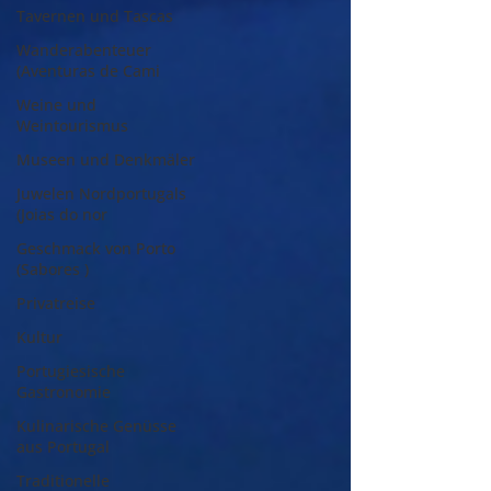
Tavernen und Tascas
Wanderabenteuer
(Aventuras de Cami
Weine und
Weintourismus
Museen und Denkmäler
Juwelen Nordportugals
(Joias do nor
Geschmack von Porto
(Sabores )
Privatreise
Kultur
Portugiesische
Gastronomie
Kulinarische Genüsse
aus Portugal
Traditionelle