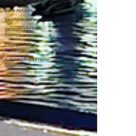
Premium-Transfers
Delta AirLines
Geschmäcker von Porto
Verantwortlicher
Tourismus
Portugiesische
Einhörner
Naturausflüge / Natur-
Entdeckungen