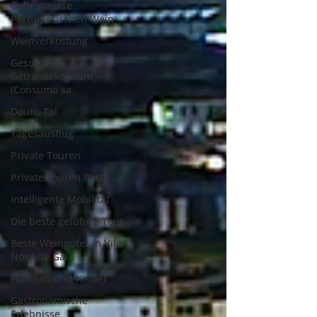
Geheimnisse
Portugiesischen Wein
Weinverkostung
Gesunder
Getränkekonsum
(Consumo sa
Douro-Tal
Tagesausflug
Private Touren
Private Touren Porto
Intelligente Mobilität
Die beste geführte Tour
Beste Weingüter in Vila
Nova de Gai
Familien und Kinder
Gastronomische
Erlebnisse