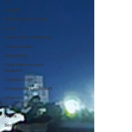
Tal
Silvester
Weihnachten in Porto
Sintra
Authentische Erlebnisse
Private Reisen
Gesundheit
Porto Internationale
Besucher
Tagesausflüge
Fantastische Landschaft
Olivenöl
Porto
Weine
Beste Geführte Tour