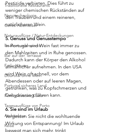
Pestizide verbieten. Dies führt zu 
Traditionelle Restaurants
weniger chemischen Rückständen auf 
Nanotechnologie
den Trauben und einem reineren, 
natürlicheren Wein.
Gerês-Abenteuer
Naturausflüge / Natur-Entdeckungen
5. Genuss und Genusstempo
lissabon-oder-porto
In Portugal wird Wein fast immer zu 
den Mahlzeiten und in Ruhe genossen. 
Bar auf der Terrasse
Dadurch kann der Körper den Alkohol 
Fado-Häuser
allmählicher aufnehmen. In den USA 
wird Wein oft schnell, vor dem 
Dourotal ohne Wein
Abendessen oder auf leeren Magen, 
Portugal sicheres Land
getrunken, was zu Kopfschmerzen und 
Dehydrierung führen kann.
Portugiesische Kultur
Tagesausflüge von Porto
6. Sie sind im Urlaub
Architektur
Vergessen Sie nicht die wohltuende 
Wirkung von Entspannung! Im Urlaub 
Reise
bewegt man sich mehr, trinkt 