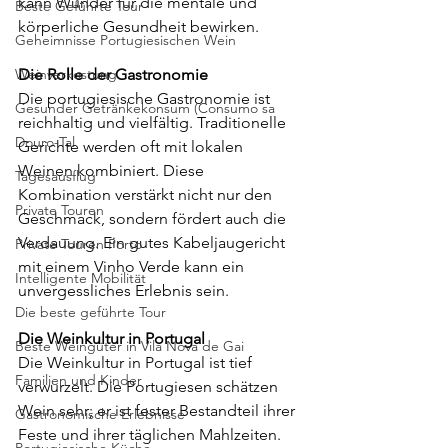
kann Wunder für die mentale und 
Beste Geführte Tour
körperliche Gesundheit bewirken.
Geheimnisse Portugiesischen Wein
Weinverkostung
Die Rolle der Gastronomie
Die portugiesische Gastronomie ist 
Gesunder Getränkekonsum (Consumo sa
reichhaltig und vielfältig. Traditionelle 
Douro-Tal
Gerichte werden oft mit lokalen 
Weinen kombiniert. Diese 
Tagesausflug
Kombination verstärkt nicht nur den 
Private Touren
Geschmack, sondern fördert auch die 
Verdauung. Ein gutes Kabeljaugericht 
Private Touren Porto
mit einem Vinho Verde kann ein 
Intelligente Mobilität
unvergessliches Erlebnis sein.
Die beste geführte Tour
Die Weinkultur in Portugal
Beste Weingüter in Vila Nova de Gai
Die Weinkultur in Portugal ist tief 
Familien und Kinder
verwurzelt. Die Portugiesen schätzen 
Wein sehr; er ist fester Bestandteil ihrer 
Gastronomische Erlebnisse
Feste und ihrer täglichen Mahlzeiten. 