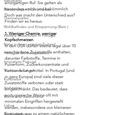
Naturparks
einzigartigen Ruf. Sie gelten als 
besonders weich und bekömmlich. 
Wanderungen ( Caminhadas)
Doch was macht den Unterschied aus? 
Thermalquellen
Finden wir es heraus.
Wohlbefinden und Entspannung (Bem )
1. Weniger Chemie, weniger 
Weitere Reiserouten in Portugal
Kopfschmerzen
Natur in ihrem reinsten Zustand.
In den USA dürfen Weine legal über 70 
verschiedene Zusatzstoffe enthalten, 
Portugals Technologiesektor
darunter Farbstoffe, Tannine in 
Innovatives Portugal
Pulverform, Zuckerkonzentrate und 
Tradition & Zukunft
Konservierungsmittel. In Portugal (und 
in ganz Europa) sind viele dieser 
Kulturerbe
Zusatzstoffe verboten oder stark 
Architektur
eingeschränkt. Das bedeutet, dass 
portugiesische Weine oft mit 
Weine und Gastronomie
minimalen Eingriffen hergestellt 
Lisboa
werden, insbesondere von kleineren 
Erzeugern, was zu einem natürlicheren 
Nachhaltigkeit