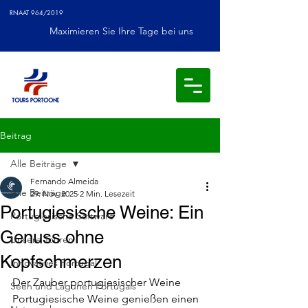
RNAAT 964/2019
Maximieren Sie Ihre Tage bei uns
Beitrag
Alle Beiträge
Fernando Almeida
Alle Beiträge
29. Nov. 2025
2 Min. Lesezeit
Portugiesische Weine: Ein
Portugiesische Software
Genuss ohne
Unsere Touren
Kopfschmerzen
Innovatives Portugal
Der Zauber portugiesischer Weine
Seen und Lagunen Portugals
Portugiesische Weine genießen einen 