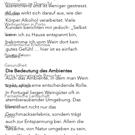
Weintouren im Douro-Tal
ausreichend und ist weniger gestresst. 
All das wirkt sich darauf aus, wie der 
Silvester
Körper Alkohol verarbeitet. Viele 
Weihnachten in Porto
Kunden berichten mir jedoch: „Selbst 
Sintra
wenn ich zu Hause entspannt bin, 
bekomme ich vom Wein dort kein 
Authentische Erlebnisse
gutes Gefühl … hier ist es einfach 
Private Reisen
anders.“
Gesundheit
Die Bedeutung des Ambientes
Porto Internationale Besucher
Auch das Ambiente, in dem man Wein 
trinkt, spielt eine entscheidende Rolle. 
Tagesausflüge
In Portugal liegen Weingüter oft in 
Fantastische Landschaft
atemberaubender Umgebung. Das 
Olivenöl
bereichert nicht nur das 
Geschmackserlebnis, sondern trägt 
Porto
auch zur Entspannung bei. Allein die 
Weine
Tatsache, von Natur umgeben zu sein, 