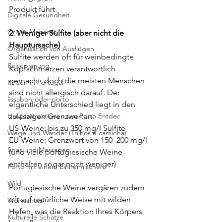
Produkt führt.
Digitale Gesundheit
Grüne Mobilität
2. Weniger Sulfite (aber nicht die 
Hauptursache)
Organisation von Ausflügen
Sulfite werden oft für weinbedingte 
Reiseplanung
Kopfschmerzen verantwortlich 
gemacht, doch die meisten Menschen 
Reisen in Portugal
sind nicht allergisch darauf. Der 
lissabon-oder-porto
eigentliche Unterschied liegt in den 
Hauptattraktionen von Porto Entdec
zulässigen Grenzwerten:
US-Weine: bis zu 350 mg/l Sulfite
Wege und Wander (Trilhos e caminha)
EU-Weine: Grenzwert von 150–200 mg/l 
Spas und Massagen
(und viele portugiesische Weine 
enthalten sogar noch weniger).
Porto mit einem Einheimischen
Wild
Portugiesische Weine vergären zudem 
oft auf natürliche Weise mit wilden 
Weinschatz
Hefen, was die Reaktion Ihres Körpers 
Kulturelle Schätze