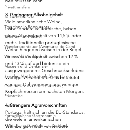
beeinflussen kann.
Privattransfers
3. Geringerer Alkoholgehalt
Aussichtspunkte
Viele amerikanische Weine, 
Traditionelle Restaurants
insbesondere kalifornische, haben 
einen Alkoholgehalt von 14,5 % oder 
Tavernen und Tascas
mehr. Traditionelle portugiesische 
Wanderabenteuer (Aventuras de Cami
Weine hingegen weisen in der Regel 
Weine und Weintourismus
einen Alkoholgehalt zwischen 12 % 
und 13 % auf und bieten so ein 
Museen und Denkmäler
ausgewogeneres Geschmackserlebnis. 
Juwelen Nordportugals (Joias do nor
Weniger Alkohol pro Glas bedeutet 
weniger Dehydrierung und weniger 
Geschmack von Porto (Sabores )
Kopfschmerzen am nächsten Morgen.
Privatreise
4. Strengere Agrarvorschriften
Kultur
Portugal hält sich an die EU-Standards, 
Portugiesische Gastronomie
die viele in amerikanischen 
Kulinarische Genüsse aus Portugal
Weinbergen noch verwendete 